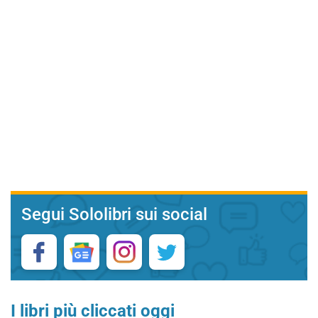
Segui Sololibri sui social
I libri più cliccati oggi