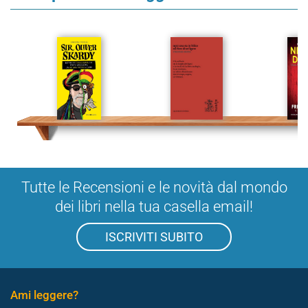
Tutte le Recensioni e le novità dal mondo
dei libri nella tua casella email!
ISCRIVITI SUBITO
Ami leggere?