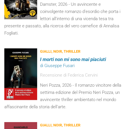
Damster, 2026 - Un avvincente e
coinvolgente romanzo d’esordio che porta i
lettori all’interno di una vicenda tesa tra
presente e passato, alla ricerca del vero carnefice di Annalisa
Fogliati.
GIALLI, NOIR, THRILLER
I morti non mi sono mai piaciuti
di Giuseppe Fusari
Recensione di Federica Cervini
Neri Pozza, 2026 - Il romanzo vincitore della
settima edizione del Premio Neri Pozza, un
avvincente thriller ambientato nel mondo
affascinante della storia dell’arte.
GIALLI, NOIR, THRILLER