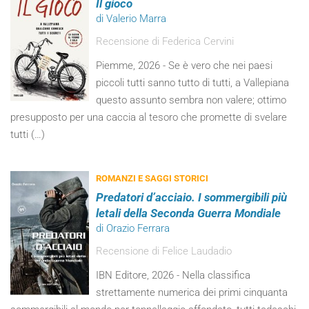
Il gioco
di Valerio Marra
Recensione di Federica Cervini
Piemme, 2026 - Se è vero che nei paesi
piccoli tutti sanno tutto di tutti, a Vallepiana
questo assunto sembra non valere; ottimo
presupposto per una caccia al tesoro che promette di svelare
tutti (…)
ROMANZI E SAGGI STORICI
Predatori d’acciaio. I sommergibili più
letali della Seconda Guerra Mondiale
di Orazio Ferrara
Recensione di Felice Laudadio
IBN Editore, 2026 - Nella classifica
strettamente numerica dei primi cinquanta