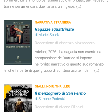
sommergibili al mondo per tonnellaggio affondato, tutti tedeschi,
tranne sei americani, due italiani, un inglese. (…)
NARRATIVA STRANIERA
Ragazze squattrinate
di Muriel Spark
Recensione di Vincenzo Mazzaccaro
Adelphi, 2026 - La sagacia non esente da
compassione dell’autrice si impone
nell’ordito narrativo di questo suo romanzo,
lei che fa parte di quel gruppo di scrittrici uscite indenni (…)
GIALLI, NOIR, THRILLER
Il menzognero di San Fermo
di Simone Podestà
Recensione di Viviana Filippini