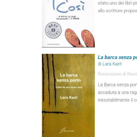
stato uno dei libri p
allo scrittore propo
La barca senza p
di Lara Kant
Recensione di Rec
La Barca senza port
accaduta a una raga
inesorabilmente il c