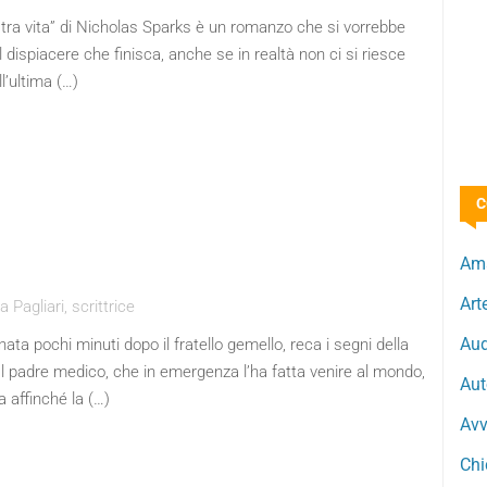
stra vita” di Nicholas Sparks è un romanzo che si vorrebbe
l dispiacere che finisca, anche se in realtà non ci si riesce
l’ultima (…)
C
Ama
Art
Pagliari, scrittrice
Aud
ata pochi minuti dopo il fratello gemello, reca i segni della
l padre medico, che in emergenza l’ha fatta venire al mondo,
Aut
a affinché la (…)
Avv
Chi