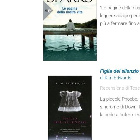
“Le pagine della no
leggere adagio per i
più a fermare fino al
Figlia del silenzio
di Kim Edwards
Recensione di Tosca 
La piccola Phoebe, n
sindrome di Down. I
la cede all’infermier