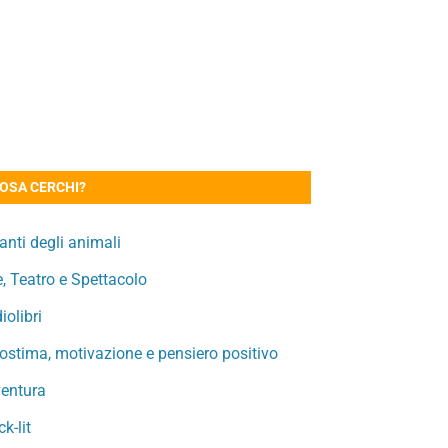
OSA CERCHI?
nti degli animali
e, Teatro e Spettacolo
iolibri
ostima, motivazione e pensiero positivo
entura
ck-lit