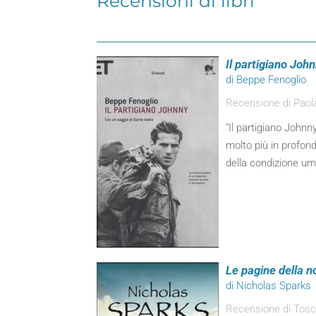
Recensioni di libri
Il partigiano Joh
di Beppe Fenoglio
Recensione di Paola
"Il partigiano Johnny
molto più in profond
della condizione um
Le pagine della no
di Nicholas Sparks
Recensione di Tosca 