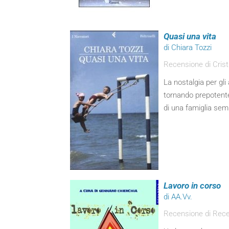
Quasi una vita
di Chiara Tozzi
Recensione di Cristi
La nostalgia per gl
tornando prepotentem
di una famiglia sem
Lavoro in corso
di AA.Vv.
Recensione di Rec