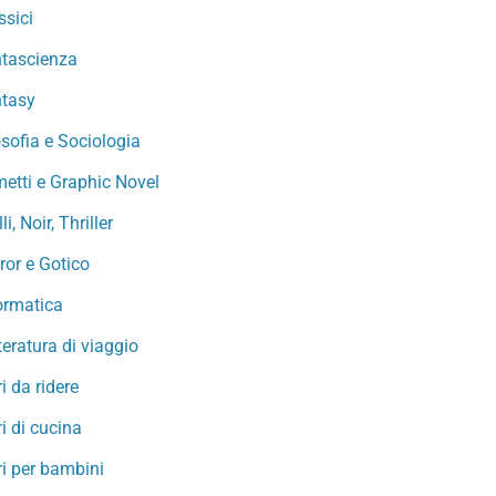
ssici
tascienza
tasy
osofia e Sociologia
etti e Graphic Novel
li, Noir, Thriller
ror e Gotico
ormatica
teratura di viaggio
ri da ridere
ri di cucina
ri per bambini