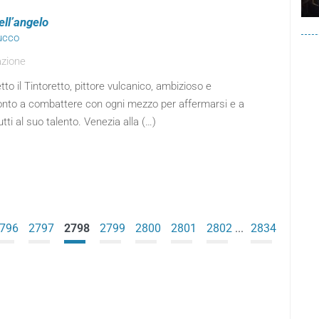
ell’angelo
ucco
azione
o il Tintoretto, pittore vulcanico, ambizioso e
onto a combattere con ogni mezzo per affermarsi e a
utti al suo talento. Venezia alla (…)
796
2797
2798
2799
2800
2801
2802
...
2834