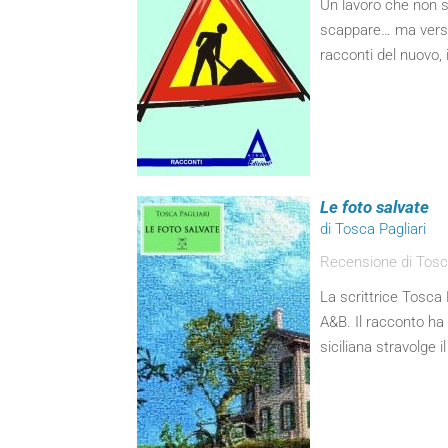
Un lavoro che non s
scappare… ma verso 
racconti del nuovo, 
Le foto salvate
di Tosca Pagliari
Recensione di Tosca 
La scrittrice Tosca 
A&B. Il racconto ha
siciliana stravolge i