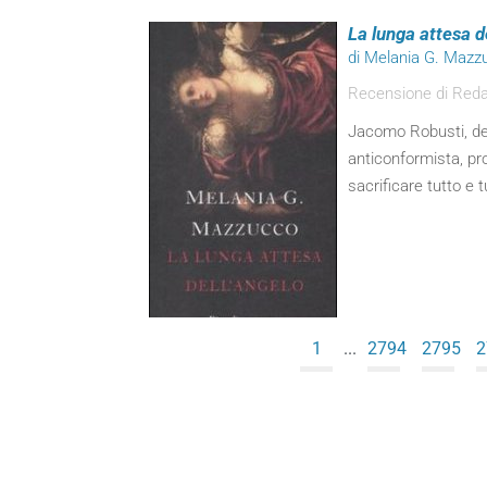
La lunga attesa d
di Melania G. Mazz
Recensione di Red
Jacomo Robusti, dett
anticonformista, pr
sacrificare tutto e t
1
...
2794
2795
2