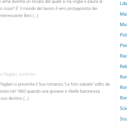
i ama diventa un incubo dal quale si ha voglia e paura di
Lib
cosa? E’ il mondo del lavoro il vero protagonista dei
Mar
interessante libro (…)
Mu
Pol
Psi
Rac
Rel
Pagliari, scrittrice
Ro
Pagliari ci presenta il Suo romanzo "Le foto salvate" edito da
Rom
 inizio nel 1860 quando una giovane e ribelle baronessa
Rom
l suo destino (…)
Sci
Scu