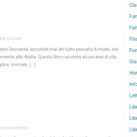
Cla
Fan
Fan
na Giuntini
Fil
i anni Sessanta, ancorché mai del tutto passata di moda, sta
Fum
ente alla ribalta. Questo libro racconta alcuni anni di vita
Gial
plice, normale, (…)
Hor
Inf
Let
Lib
Lib
ensore esterno
Lib