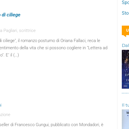
Spo
Sto
di ciliege
Pagliari, scrittrice
U
i ciliege", il romanzo postumo di Oriana Fallaci, reca le
Dal
entimento della vita che si possono cogliere in "Lettera ad
. E’ il (…)
Il 
i
azione
stseller di Francesco Gungui, pubblicato con Mondadori, è