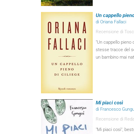
Un cappello pieno 
di Oriana Fallaci
Recensione di Tosca 
"Un cappello pieno d
stesse tracce del s
un bambino mai nato"
Mi piaci così
di Francesco Gungu
Recensione di Red
"Mi piaci così", be