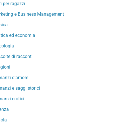
ri per ragazzi
keting e Business Management
sica
itica ed economia
cologia
colte di racconti
igioni
manzi d’amore
anzi e saggi storici
anzi erotici
enza
ola