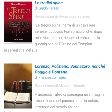
Le tredici spine
di Guido Ferrari
Recensione di Recensore esterno
"Le tredici spine" narra di un cavaliere
senese, Ludovico Fortebraccio, che, dopo
mille vicissitudini, riesce ad entrare nella
guarnigione dell’Ordine dei Templari
asseragliatisi nel (…)
Lorenzo, Poliziano, Sannazaro, nonché
Poggio e Pontano
di Francesco Tateo
Recensione di Michele Orlando
Francesco Tateo ci consegna un’immagine
straordinaria del panorama della cultura
letteraria del secolo XV, che