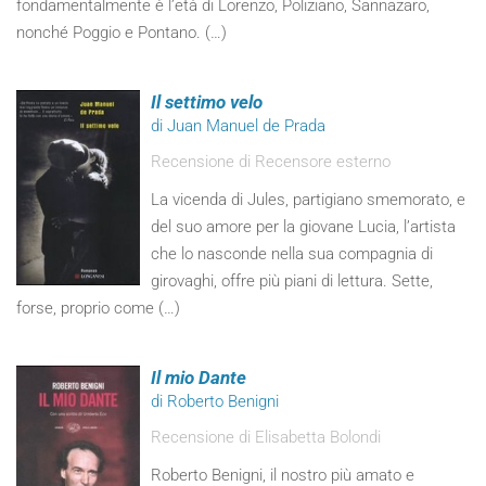
fondamentalmente è l’età di Lorenzo, Poliziano, Sannazaro,
nonché Poggio e Pontano. (…)
Il settimo velo
di Juan Manuel de Prada
Recensione di Recensore esterno
La vicenda di Jules, partigiano smemorato, e
del suo amore per la giovane Lucia, l’artista
che lo nasconde nella sua compagnia di
girovaghi, offre più piani di lettura. Sette,
forse, proprio come (…)
Il mio Dante
di Roberto Benigni
Recensione di Elisabetta Bolondi
Roberto Benigni, il nostro più amato e