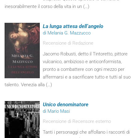
inesorabilmente il corso della vita in un (…)
La lunga attesa dell’angelo
di Melania G. Mazzucco
Recensione di Redazione
Jacomo Robusti, detto il Tintoretto, pittore
vulcanico, ambizioso e anticonformista,
pronto a combattere con ogni mezzo per
affermarsi e a sacrificare tutto e tutti al suo
talento. Venezia alla (…)
Unico denominatore
di Mario Masi
Recensione di Recensore esterno
Tanti i personaggi che affollano i racconti di