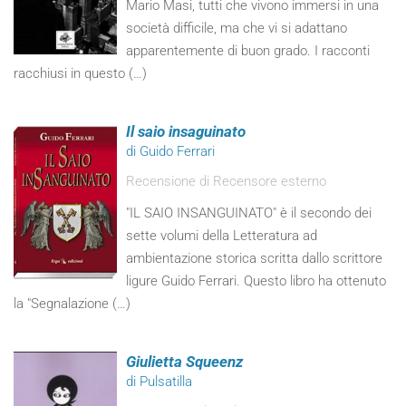
Mario Masi, tutti che vivono immersi in una
società difficile, ma che vi si adattano
apparentemente di buon grado. I racconti
racchiusi in questo (…)
Il saio insaguinato
di Guido Ferrari
Recensione di Recensore esterno
"IL SAIO INSANGUINATO" è il secondo dei
sette volumi della Letteratura ad
ambientazione storica scritta dallo scrittore
ligure Guido Ferrari. Questo libro ha ottenuto
la "Segnalazione (…)
Giulietta Squeenz
di Pulsatilla