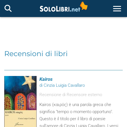
Togg
Recensioni di libri
Kairos
di Cinzia Luigia Cavallaro
Recensione di Recensore esterno
Kairos (καιρός) è una parola greca che
significa "tempo o momento opportuno".
Questo è il titolo per il libro di poesie
sull’amore di Cinzia Luigia Cavallaro. I versi