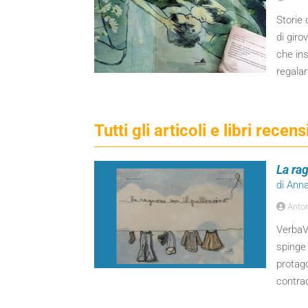
Storie 
di giro
che ins
regalar
Tutti gli articoli e libri rece
La ra
di Ann
Anton
VerbaVo
spinge 
protago
contra