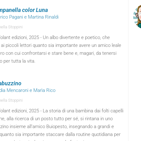
mpanella color Luna
rico Pagani e Martina Rinaldi
ella Stoppini
lant edizioni, 2025 - Un albo divertente e poetico, che
 ai piccoli lettori quanto sia importante avere un amico leale
ro con cui confrontarsi e stare bene e, magari, da tenersi
 per tutta la vita.
abuzzino
udia Mencaroni e Marìa Rico
ella Stoppini
lant edizioni, 2025 - La storia di una bambina dai folti capelli
he, alla ricerca di un posto tutto per sé, si rintana in uno
zino insieme all’amico Buiopesto, insegnando a grandi e
 quanto sia importante staccare dalla routine quotidiana per