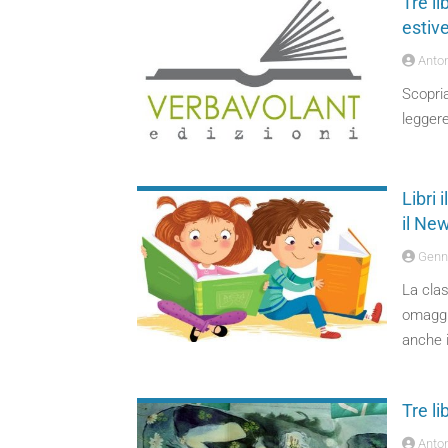
Tre l
estiv
Anton
Scopria
leggere
Libri 
il Ne
Genny
La clas
omaggio
anche i
Tre l
Anton