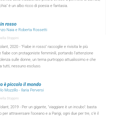
chia" è un albo ricco di poesia e fantasia.
 in rosso
enzo Naia e Roberta Rossetti
ella Stoppini
lant, 2020 - "Fiabe in rosso" raccoglie e rivisita le più
fiabe con protagoniste femminili, portando l’attenzione
iolenza sulle donne, un tema purtroppo attualissimo e che
a tutti, nessuno escluso.
o è piccolo il mondo
lo Mozzillo - Ilaria Perversi
ella Stoppini
lant, 2019 - Per un gigante, "viaggiare è un incubo": basta
o per attraversare l’oceano e a Parigi, ogni due per tre, c’è il