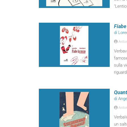
"Lentic
Fiabe
di Lor
Anton
Verbavo
famose 
sulla v
riguard
Quant
di Ange
Anton
VerbaVo
un salt