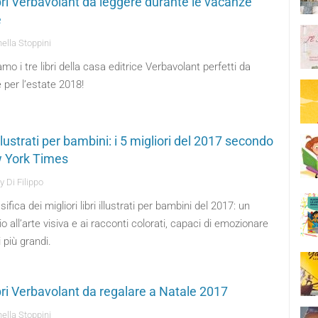
ibri Verbavolant da leggere durante le vacanze
e
ella Stoppini
mo i tre libri della casa editrice Verbavolant perfetti da
 per l’estate 2018!
illustrati per bambini: i 5 migliori del 2017 secondo
w York Times
 Di Filippo
sifica dei migliori libri illustrati per bambini del 2017: un
 all’arte visiva e ai racconti colorati, capaci di emozionare
 più grandi.
ibri Verbavolant da regalare a Natale 2017
ella Stoppini