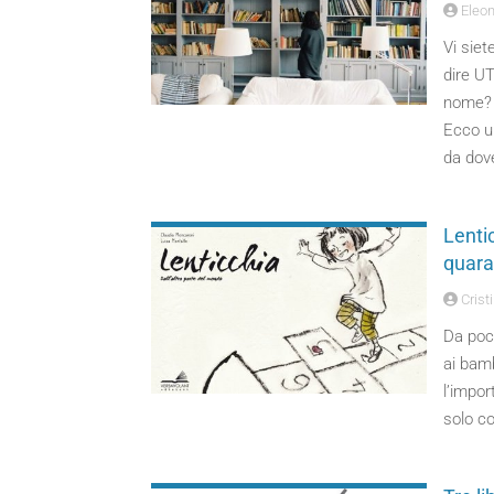
Eleon
Vi siet
dire U
nome?
Ecco un
da dove
Lenti
quara
Cristi
Da poco
ai bamb
l’impor
solo co