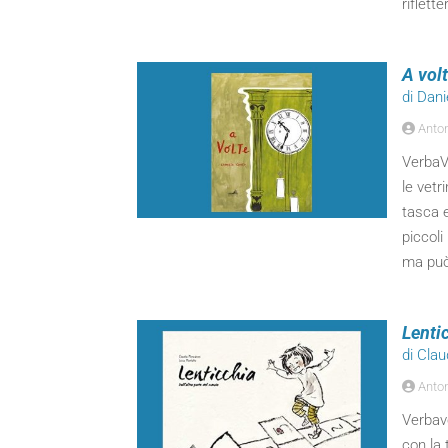
riflett
A vol
di Dan
Anton
VerbaVo
le vetr
tasca e
piccoli
ma può
Lentic
di Cla
Anton
Verbavo
con la 