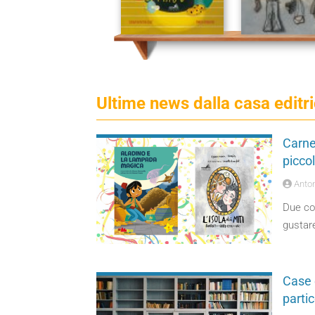
Ultime news dalla casa editr
Carnev
piccol
Anton
Due con
gustare
Case e
partic