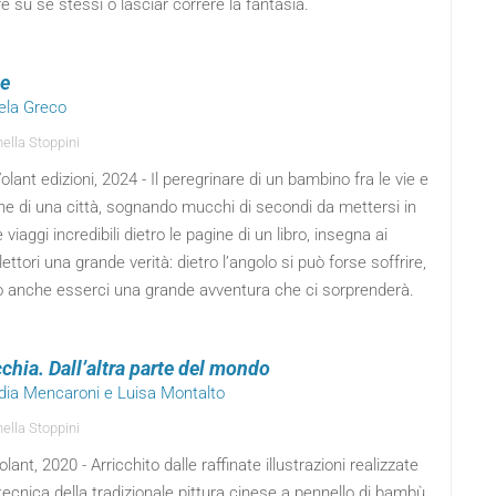
ere su sé stessi o lasciar correre la fantasia.
te
iela Greco
ella Stoppini
lant edizioni, 2024 - Il peregrinare di un bambino fra le vie e
ine di una città, sognando mucchi di secondi da mettersi in
 viaggi incredibili dietro le pagine di un libro, insegna ai
 lettori una grande verità: dietro l’angolo si può forse soffrire,
 anche esserci una grande avventura che ci sorprenderà.
chia. Dall’altra parte del mondo
udia Mencaroni e Luisa Montalto
ella Stoppini
lant, 2020 - Arricchito dalle raffinate illustrazioni realizzate
tecnica della tradizionale pittura cinese a pennello di bambù,