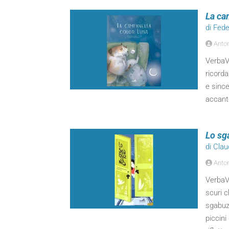
La ca
di Fede
Anton
VerbaVo
ricorda
e since
accanto
Lo sg
di Cla
Anton
VerbaVo
scuri c
sgabuz
piccini