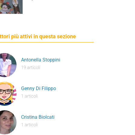
ettori più attivi in questa sezione
Antonella Stoppini
19 articoli
Genny Di Filippo
1 articoli
Cristina Biolcati
1 articoli