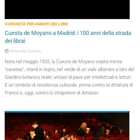
CURIOSITÀ PER AMANTI DEI LIBRI
Cuesta de Moyano a Madrid: i 100 anni della strada
dei librai
Antonella Gonella
Nata nel maggio 1925, la Cuesta de Moyano ospita trenta
“casetas”, stand in legno, nel verde di un viale alberato a lato del
Giardino botanico reale; un’oasi di pace per intellettuali e lettori.
E un simbolo di resistenza culturale, prima contro la dittatura di
Franco e, oggi, contro lo strapotere di Amazon.