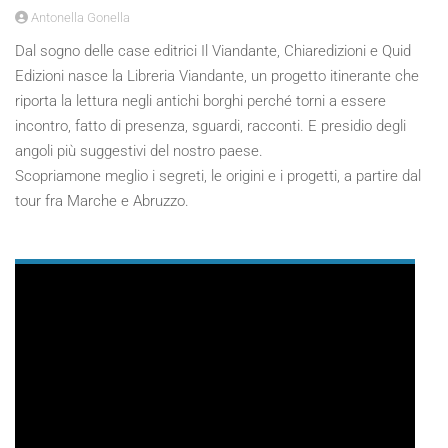
Antonella Gonella
Dal sogno delle case editrici Il Viandante, Chiaredizioni e Quid
Edizioni nasce la Libreria Viandante, un progetto itinerante che
riporta la lettura negli antichi borghi perché torni a essere
incontro, fatto di presenza, sguardi, racconti. E presidio degli
angoli più suggestivi del nostro paese.
Scopriamone meglio i segreti, le origini e i progetti, a partire dal
tour fra Marche e Abruzzo.