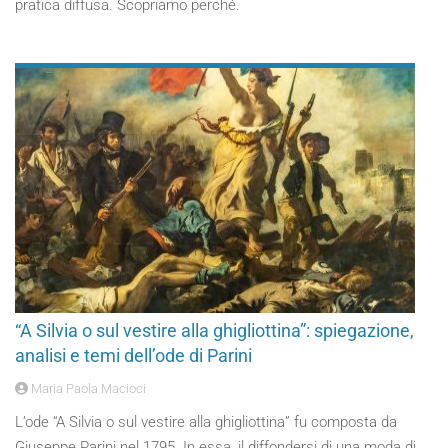
pratica diffusa. Scopriamo perché.
“A Silvia o sul vestire alla ghigliottina”: spiegazione,
analisi e temi dell’ode di Parini
Maria Paola Macioci
L’ode “A Silvia o sul vestire alla ghigliottina” fu composta da
Giuseppe Parini nel 1795. In essa, il diffondersi di una moda di