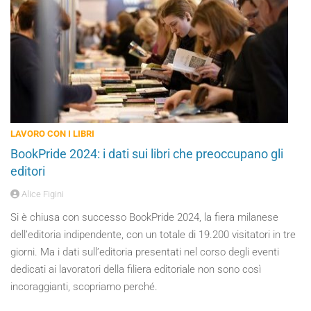
LAVORO CON I LIBRI
BookPride 2024: i dati sui libri che preoccupano gli
editori
Alice Figini
Si è chiusa con successo BookPride 2024, la fiera milanese
dell’editoria indipendente, con un totale di 19.200 visitatori in tre
giorni. Ma i dati sull’editoria presentati nel corso degli eventi
dedicati ai lavoratori della filiera editoriale non sono così
incoraggianti, scopriamo perché.