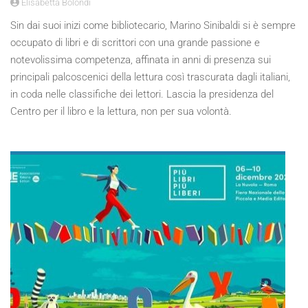
Elisabetta Bolondi
Sin dai suoi inizi come bibliotecario, Marino Sinibaldi si è sempre
occupato di libri e di scrittori con una grande passione e
notevolissima competenza, affinata in anni di presenza sui
principali palcoscenici della lettura così trascurata dagli italiani,
in coda nelle classifiche dei lettori. Lascia la presidenza del
Centro per il libro e la lettura, non per sua volontà.