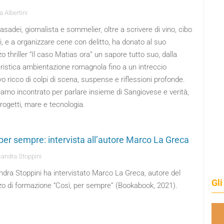
 Albertini
sadei, giornalista e sommelier, oltre a scrivere di vino, cibo
i, e a organizzare cene con delitto, ha donato al suo
 thriller “Il caso Matias ora” un sapore tutto suo, dalla
ristica ambientazione romagnola fino a un intreccio
vo ricco di colpi di scena, suspense e riflessioni profonde.
amo incontrato per parlare insieme di Sangiovese e verità,
rogetti, mare e tecnologia.
 per sempre: intervista all’autore Marco La Greca
andra Stoppini
dra Stoppini ha intervistato Marco La Greca, autore del
Gli
o di formazione “Così, per sempre” (Bookabook, 2021).