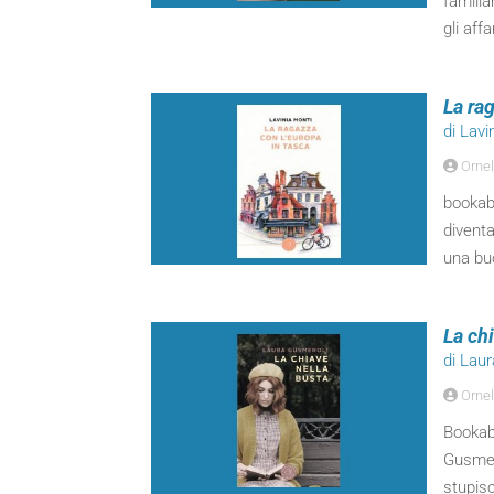
familiar
gli affa
La ra
di Lavi
Ornel
bookabo
diventa
una buo
La ch
di Lau
Ornel
Bookab
Gusmer
stupis