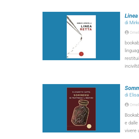
Linea 
di Mirk
Ornel
bookab
linguag
restitu
incivil
Somme
di Eli
Ornel
Bookabo
e dall
vivere 