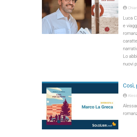
Chiara
Luca Ca
e viagg
romanzo
caratte
narrati
Lo abbi
nuovi p
Così,
Aless
Alessan
romanz