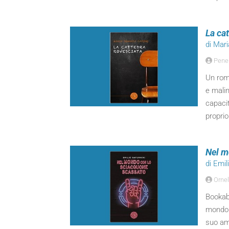
La ca
di Mar
Pene
Un roma
e malin
capacit
proprio
Nel m
di Emil
Ornel
Bookabo
mondo e
suo am