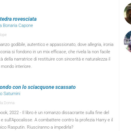
ttedra rovesciata
ia Bonaria Capone
lope
nzo godibile, autentico e appassionato, dove allegria, ironia
conia si fondono in un mix efficace, che rivela la non facile
à della narratrice di restituire con sincerità e naturalezza il
 mondo interiore.
ondo con lo sciacquone scassato
io Saturnini
la Donna
ok, 2022 - Il libro è un romanzo dissacrante sulla fine del
 sull’Apocalisse. A combattere contro la profezia Harry e il
ico Rasputin. Riusciranno a impedirla?