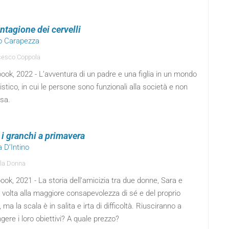
ntagione dei cervelli
io Carapezza
esco Coppola
ok, 2022 - L’avventura di un padre e una figlia in un mondo
istico, in cui le persone sono funzionali alla società e non
rsa.
i granchi a primavera
a D’Intino
la Donna
ok, 2021 - La storia dell’amicizia tra due donne, Sara e
, volta alla maggiore consapevolezza di sé e del proprio
, ma la scala è in salita e irta di difficoltà. Riusciranno a
gere i loro obiettivi? A quale prezzo?