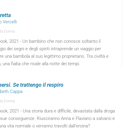
retta
o Vercelli
la Donna
ook, 2021 - Un bambino che non conosce soltanto il
gio dei segni e degli spiriti intraprende un viaggio per
ire una bambola al suo legittimo proprietario. Tra civiltà e
tà, una fiaba che risale alla notte dei tempi.
rsi. Se trattengo il respiro
sabeth Cappa
la Donna
ok, 2021 - Una storia dura e difficile, devastata dalla droga
e sue conseguenze. Riusciranno Anna e Flaviano a salvarsi e
una vita normale o verranno travolti dall’eroina?