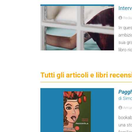
Inter
Reda
In ques
ambizio
sua gra
libro ri
Tutti gli articoli e libri rece
Paggh
di Sim
Amant
bookabo
una sto