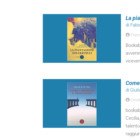
La pia
di Fab
Franc
Bookabo
avvenir
viceve
Come 
di Giuli
Ornel
bookabo
Cecilia
talento
raggiun