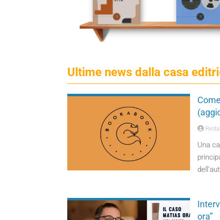
Ultime news dalla casa edit
Come 
(aggi
Reda
Una cas
princip
dell’a
Interv
ora”