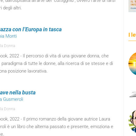
e, dall’ospitalità all’arte del "cuttigghiu", ovvero l’arte di farsi
ri degli altri.
gazza con l’Europa in tasca
I l
nia Monti
la Donna
ok, 2022 - Il percorso di vita di una giovane donna, che
 paradigma di tutte le donne, alla ricerca di se stesse e di
na posizione lavorativa.
iave nella busta
ra Gusmeroli
la Donna
ook, 2022 - Il primo romanzo della giovane autrice Laura
oli è un libro che alterna passato e presente, emoziona e
ce.