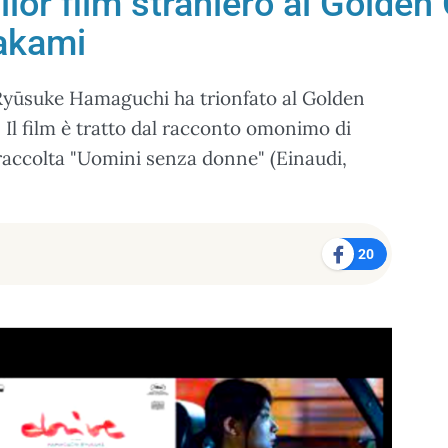
lior film straniero ai Golden 
akami
e Ryūsuke Hamaguchi ha trionfato al Golden
 Il film è tratto dal racconto omonimo di
accolta "Uomini senza donne" (Einaudi,
20