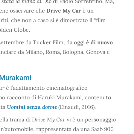
 stata la mano di Dio
di Paolo Sorrentino. Ma,
 bene osservare che
Drive My Car
è un
iti, che non a caso si è dimostrato il “film
olden Globe.
 23 settembre da Tucker Film, da oggi è
di nuovo
nciare da Milano, Roma, Bologna, Genova e
i Murakami
ar
è l’adattamento cinematografico
mo racconto di Haruki Murakami, contenuto
lta
Uomini senza donne
(Einaudi, 2016).
ella trama di
Drive My Car
vi è un personaggio
un’automobile, rappresentata da una Saab 900