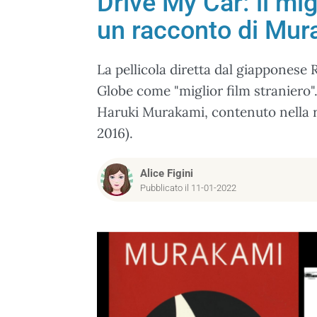
Drive My Car: il mig
un racconto di Mur
La pellicola diretta dal giappones
Globe come "miglior film straniero".
Haruki Murakami, contenuto nella r
2016).
Alice Figini
Pubblicato il 11-01-2022