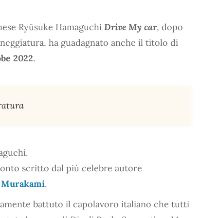
ponese Ryūsuke Hamaguchi
Drive My car
, dopo
neggiatura, ha guadagnato anche il titolo di
obe 2022
.
eratura
aguchi.
cconto scritto dal più celebre autore
 Murakami
.
tamente battuto il capolavoro italiano che tutti