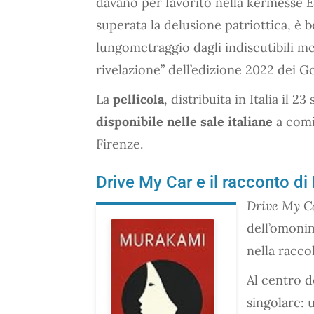
davano per favorito nella kermesse
È
superata la delusione patriottica, è
lungometraggio dagli indiscutibili mer
rivelazione” dell’edizione 2022 dei G
La
pellicola
, distribuita in Italia il
disponibile nelle sale italiane
a comi
Firenze.
Drive My Car e il racconto d
Drive My C
dell’omoni
nella racco
Al centro d
singolare: 