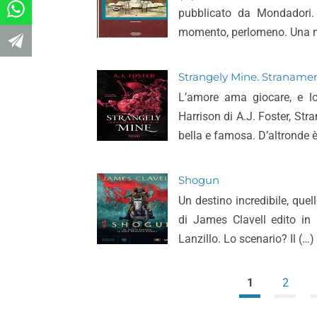
pubblicato da Mondadori.
momento, perlomeno. Una m
Strangely Mine. Straname
L’amore ama giocare, e lo
Harrison di A.J. Foster, St
bella e famosa. D’altronde è
Shogun
Un destino incredibile, que
di James Clavell edito in 
Lanzillo. Lo scenario? Il (…)
1
2