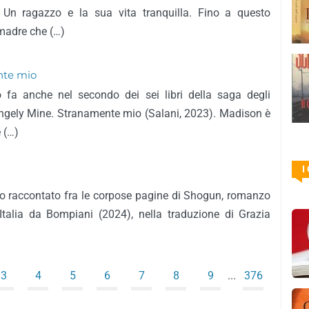
 Un ragazzo e la sua vita tranquilla. Fino a questo
adre che (…)
nte mio
 fa anche nel secondo dei sei libri della saga degli
rangely Mine. Stranamente mio (Salani, 2023). Madison è
 (…)
I
llo raccontato fra le corpose pagine di Shogun, romanzo
Italia da Bompiani (2024), nella traduzione di Grazia
3
4
5
6
7
8
9
...
376