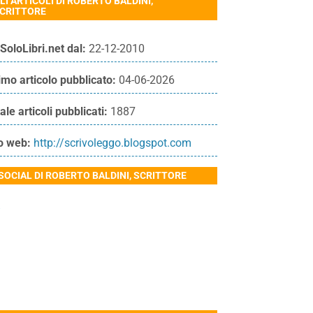
LI ARTICOLI DI ROBERTO BALDINI,
CRITTORE
SoloLibri.net dal:
22-12-2010
imo articolo pubblicato:
04-06-2026
ale articoli pubblicati:
1887
o web:
http://scrivoleggo.blogspot.com
 SOCIAL DI ROBERTO BALDINI, SCRITTORE