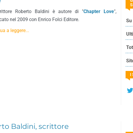
e
G
S
rittore Roberto Baldini è autore di "
Chapter Love
",
cato nel 2009 con Enrico Folci Editore.
Su 
ua a leggere...
Ult
Tot
Sit
I
to Baldini, scrittore