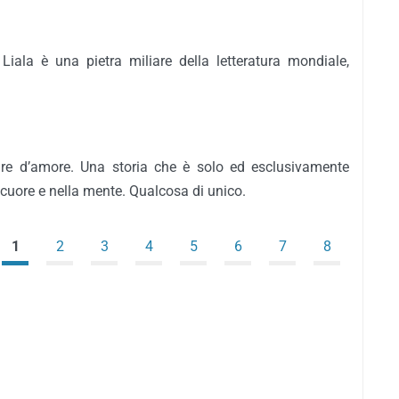
 Liala è una pietra miliare della letteratura mondiale,
are d’amore. Una storia che è solo ed esclusivamente
 cuore e nella mente. Qualcosa di unico.
1
2
3
4
5
6
7
8