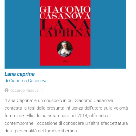
Lana caprina
di Giacomo Casanova
Riccardo Pasqualin
"Lana Caprina" è un opuscolo in cui Giacomo Casanova
contesta la tesi della presunta influenza dell’utero sulla volontà
femminile. Elliot lo ha ristampato nel 2014, offrendo ai
contemporanei l’occasione di conoscere un’altra sfaccettatura
della personalità del famoso libertino.