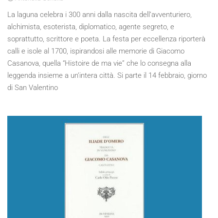
La laguna celebra i 300 anni dalla nascita dell’avventuriero,
alchimista, esoterista, diplomatico, agente segreto, e
soprattutto, scrittore e poeta. La festa per eccellenza riporterà
calli e isole al 1700, ispirandosi alle memorie di Giacomo
Casanova, quella “Histoire de ma vie” che lo consegna alla
leggenda insieme a un’intera città. Si parte il 14 febbraio, giorno
di San Valentino