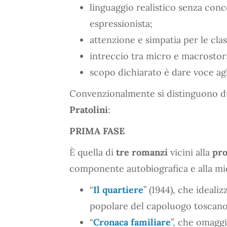
linguaggio realistico senza conce
espressionista;
attenzione e simpatia per le clas
intreccio tra micro e macrostori
scopo dichiarato è dare voce agl
Convenzionalmente si distinguono 
Pratolini
:
PRIMA FASE
È quella di
tre romanzi
vicini alla
pro
componente autobiografica e alla mi
“
Il quartiere
” (1944), che ideali
popolare del capoluogo toscano
“
Cronaca familiare
”, che omaggia