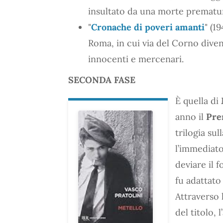
insultato da una morte prematu
"
Cronache di poveri amanti
" (1
Roma, in cui via del Corno diven
innocenti e mercenari.
SECONDA FASE
È quella di
anno il
Pre
trilogia sul
l’immediat
deviare il 
fu adattato
Attraverso 
del titolo,