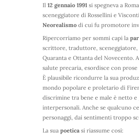
Il
12 gennaio 1991
si spegneva a Rom
sceneggiatore di Rossellini e Visconti.
Neorealismo
di cui fu promotore inv
Ripercorriamo per sommi capi la
par
scrittore, traduttore, sceneggiatore, i
Quaranta e Ottanta del Novecento. Au
salute precaria, esordisce con prose 
È plausibile ricondurre la sua produ
mondo popolare e proletario di Firenz
discrimine tra bene e male è netto e 
interpersonali. Anche se qualcuno ce
personaggi, dai sentimenti troppo sc
La sua
poetica
si riassume così: