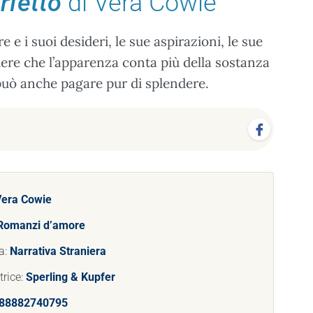
rfetto
di Vera Cowie
e i suoi desideri, le sue aspirazioni, le sue
dere che l’apparenza conta più della sostanza
i può anche pagare pur di splendere.
Vera Cowie
Romanzi d’amore
a:
Narrativa Straniera
trice:
Sperling & Kupfer
88882740795