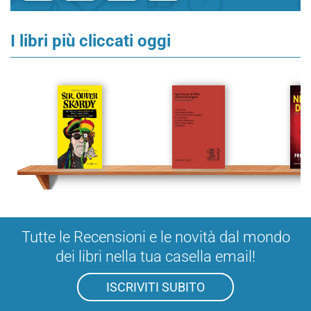
I libri più cliccati oggi
Tutte le Recensioni e le novità dal mondo
dei libri nella tua casella email!
ISCRIVITI SUBITO