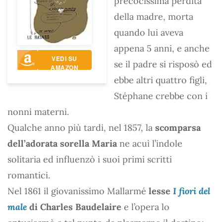
precocissima perdita
della madre, morta
quando lui aveva
appena 5 anni, e anche
VEDI SU
se il padre si risposò ed
AMAZON
ebbe altri quattro figli,
Stéphane crebbe con i
nonni materni.
Qualche anno più tardi, nel 1857, la
scomparsa
dell’adorata sorella Maria
ne acuì l’indole
solitaria ed influenzò i suoi primi scritti
romantici.
Nel 1861 il giovanissimo Mallarmé
lesse
I fiori del
male
di Charles Baudelaire
e l’opera lo