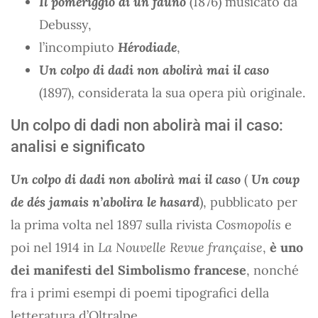
Il pomeriggio di un fauno
(1876) musicato da
Debussy,
l’incompiuto
Hérodiade
,
Un colpo di dadi non abolirà mai il caso
(1897), considerata la sua opera più originale.
Un colpo di dadi non abolirà mai il caso:
analisi e significato
Un colpo di dadi non abolirà mai il caso
(
Un coup
de dés jamais n’abolira le hasard
), pubblicato per
la prima volta nel 1897 sulla rivista
Cosmopolis
e
poi nel 1914 in
La Nouvelle Revue française
,
è uno
dei manifesti del Simbolismo francese
, nonché
fra i primi esempi di poemi tipografici della
letteratura d’Oltralpe.