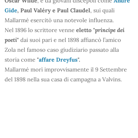
Oscar Wilde
, e da giovani discepoli come
André
Gide
, Paul Valéry e Paul Claudel
, sui quali
Mallarmé esercitò una notevole influenza.
Nel 1896 lo scrittore venne
eletto
"principe dei
poeti
"
dai suoi pari e nel 1898 affiancò l’amico
Zola nel famoso caso giudiziario passato alla
storia come
"
affare Dreyfus
".
Mallarmé morì improvvisamente il 9 Settembre
del 1898 nella sua casa di campagna a Valvins.