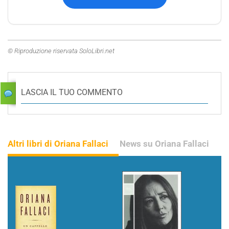
© Riproduzione riservata SoloLibri.net
LASCIA IL TUO COMMENTO
Altri libri di Oriana Fallaci
News su Oriana Fallaci