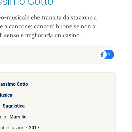
ssimo Cotto
ico-musicale che transita da stazione a
ne a canzone; canzoni buone se non a
li senso e migliorarla un casino.
1
assimo Cotto
usica
a:
Saggistica
rice:
Marsilio
pubblicazione:
2017