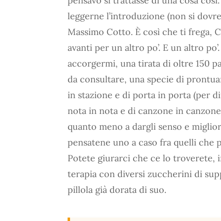
pensavo si trattasse di una cosa così
leggerne l’introduzione (non si dov
Massimo Cotto. È così che ti frega, C
avanti per un altro po’. E un altro po
accorgermi, una tirata di oltre 150 pa
da consultare, una specie di prontuar
in stazione e di porta in porta (per d
nota in nota e di canzone in canzone.
quanto meno a dargli senso e migliorar
pensatene uno a caso fra quelli che 
Potete giurarci che ce lo troverete, i
terapia con diversi zuccherini di su
pillola già dorata di suo.