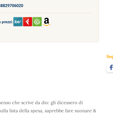
88829706020
 prezzi:
Seg
enso che scrive da dio: gli dicessero di
ulla lista della spesa, saprebbe fare suonare &