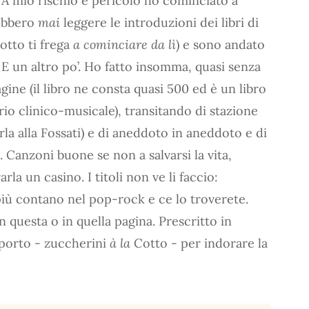
. A mio rischio e pericolo ho cominciato a
rebbero
mai
leggere le introduzioni dei libri di
otto ti frega
a cominciare da lì
) e sono andato
’. E un altro po’. Ho fatto insomma, quasi senza
gine (il libro ne consta quasi 500 ed è un libro
io clinico-musicale), transitando di stazione
irla alla Fossati) e di aneddoto in aneddoto e di
 Canzoni buone se non a salvarsi la vita,
la un casino. I titoli non ve li faccio:
più contano nel pop-rock e ce lo troverete.
n questa o in quella pagina. Prescritto in
pporto - zuccherini
à la
Cotto - per indorare la