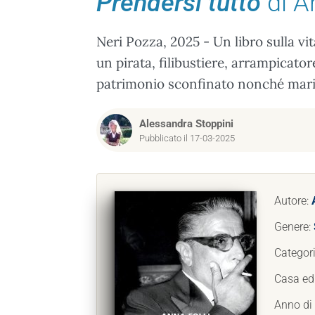
Prendersi tutto
di A
Neri Pozza, 2025 - Un libro sulla vi
un pirata, filibustiere, arrampicator
patrimonio sconfinato nonché mari
Alessandra Stoppini
Pubblicato il 17-03-2025
Autore:
Genere:
Categor
Casa edi
Anno di