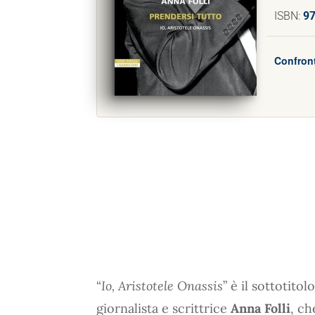
ISBN:
9
Confront
“
Io, Aristotele Onassis
” è il sottotitol
giornalista e scrittrice
Anna Folli
, ch