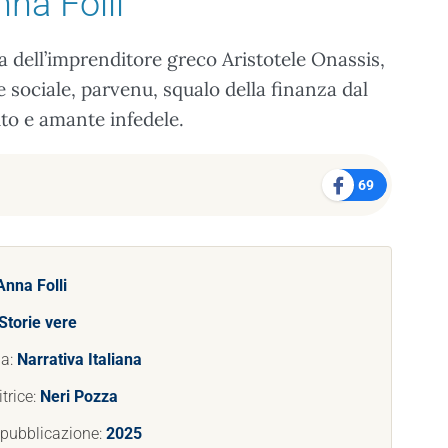
nna Folli
ta dell’imprenditore greco Aristotele Onassis,
e sociale, parvenu, squalo della finanza dal
to e amante infedele.
69
Anna Folli
Storie vere
ia:
Narrativa Italiana
trice:
Neri Pozza
 pubblicazione:
2025