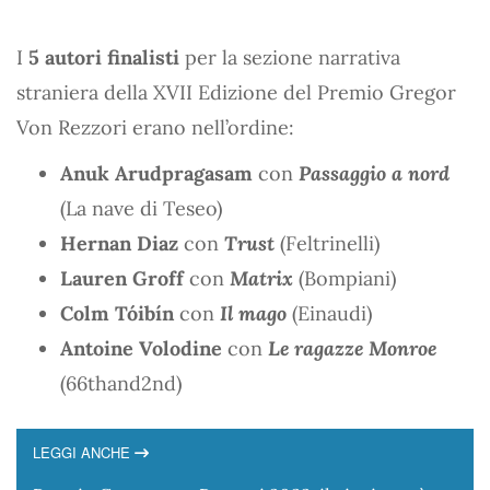
I
5 autori finalisti
per la sezione narrativa
straniera della XVII Edizione del Premio Gregor
Von Rezzori erano nell’ordine:
Anuk Arudpragasam
con
Passaggio a nord
(La nave di Teseo)
Hernan Diaz
con
Trust
(Feltrinelli)
Lauren Groff
con
Matrix
(Bompiani)
Colm Tóibín
con
Il mago
(Einaudi)
Antoine Volodine
con
Le ragazze Monroe
(66thand2nd)
LEGGI ANCHE