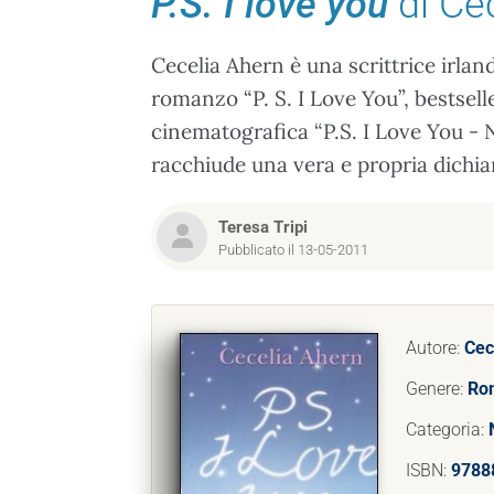
P.S. I love you
di Ce
Cecelia Ahern è una scrittrice irlan
romanzo “P. S. I Love You”, bestsel
cinematografica “P.S. I Love You - N
racchiude una vera e propria dichi
Teresa Tripi
Pubblicato il 13-05-2011
Autore:
Cec
Genere:
Ro
Categoria:
ISBN:
9788