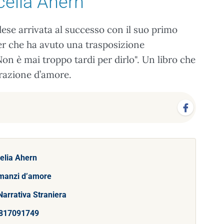
celia Ahern
dese arrivata al successo con il suo primo
ler che ha avuto una trasposizione
on è mai troppo tardi per dirlo". Un libro che
arazione d’amore.
elia Ahern
manzi d’amore
Narrativa Straniera
817091749