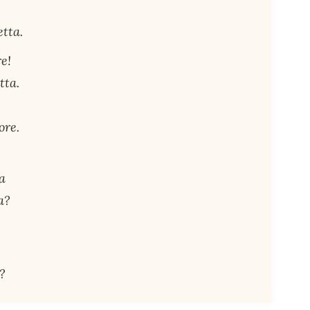
tta.
re!
tta.
ore.
a
a?
?