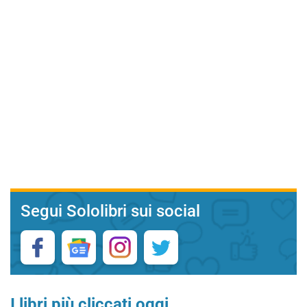
Segui Sololibri sui social
I libri più cliccati oggi