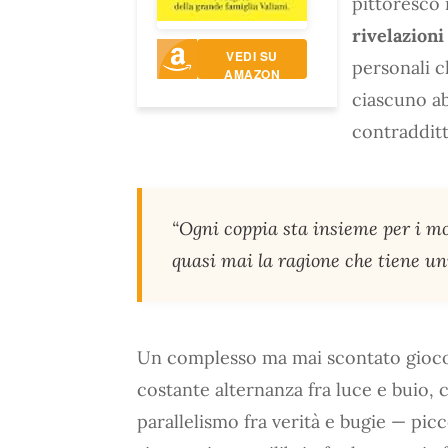
pittoresco 
rivelazioni
VEDI SU
personali 
AMAZON
ciascuno ab
contradditt
“Ogni coppia sta insieme per i mo
quasi mai la ragione che tiene uni
Un complesso ma mai scontato gioco d
costante alternanza fra luce e buio, 
parallelismo fra verità e bugie — pic