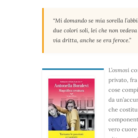
“Mi domando se mia sorella l’abbi
due colori soli, lei che non vedev
via dritta, anche se era feroce.”
L’
osmosi
con
privato, fra
cose compiu
da un’accur
che costit
componente 
vero cuore 