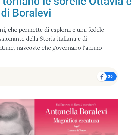
 tornano le sorelle Ottavia e
di Boralevi
ani, che permette di esplorare una fedele
sionante della Storia italiana e di
 intime, nascoste che governano l'animo
29