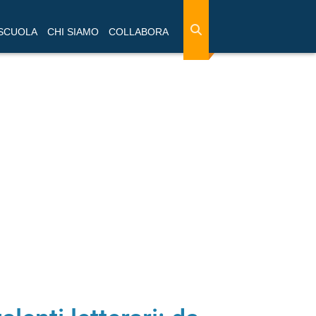
 SCUOLA
CHI SIAMO
COLLABORA