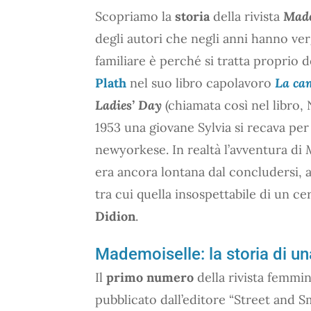
Scopriamo la
storia
della rivista
Made
degli autori che negli anni hanno ve
familiare è perché si tratta proprio de
Plath
nel suo libro capolavoro
La ca
Ladies’ Day
(chiamata così nel libro,
1953 una giovane Sylvia si recava per
newyorkese. In realtà l’avventura di
era ancora lontana dal concludersi, a
tra cui quella insospettabile di un c
Didion
.
Mademoiselle: la storia di un
Il
primo numero
della rivista femmi
pubblicato dall’editore “Street and 