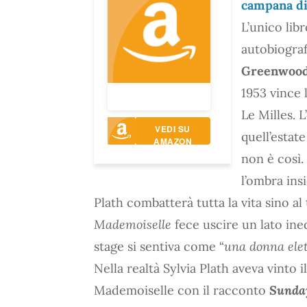
campana di
L’unico libr
autobiograf
Greenwoo
1953 vince 
Le Milles. L
VEDI SU
quell’estat
AMAZON
non è così.
l’ombra ins
Plath combatterà tutta la vita sino a
Mademoiselle
fece uscire un lato ined
stage si sentiva come “
una donna elet
Nella realtà Sylvia Plath aveva vinto 
Mademoiselle con il racconto
Sunday