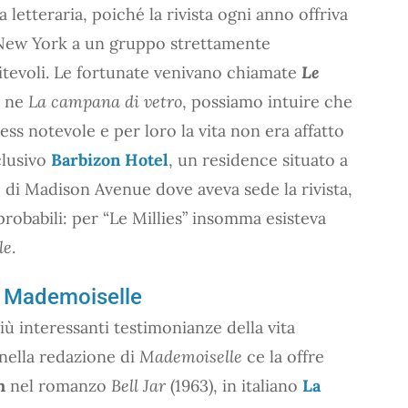
letteraria, poiché la rivista ogni anno offriva
 New York a un gruppo strettamente
itevoli. Le fortunate venivano chiamate
Le
h ne
La campana di vetro
, possiamo intuire che
ess notevole e per loro la vita non era affatto
clusivo
Barbizon Hotel
, un residence situato a
cio di Madison Avenue dove aveva sede la rivista,
probabili: per “Le Millies” insomma esisteva
le
.
 a Mademoiselle
iù interessanti testimonianze della vita
nella redazione di
Mademoiselle
ce la offre
h
nel romanzo
Bell Jar
(1963), in italiano
La