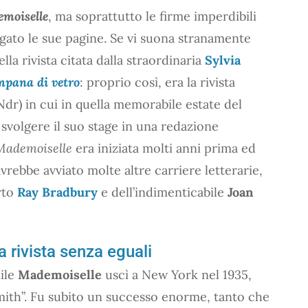
moiselle
, ma soprattutto le firme imperdibili
rgato le sue pagine. Se vi suona stranamente
lla rivista citata dalla straordinaria
Sylvia
mpana di vetro
: proprio così, era la rivista
 Ndr) in cui in quella memorabile estate del
 svolgere il suo stage in una redazione
Mademoiselle
era iniziata molti anni prima ed
vrebbe avviato molte altre carriere letterarie,
erto
Ray Bradbury
e dell’indimenticabile
Joan
a rivista senza eguali
nile
Mademoiselle
uscì a New York nel 1935,
Smith”. Fu subito un successo enorme, tanto che