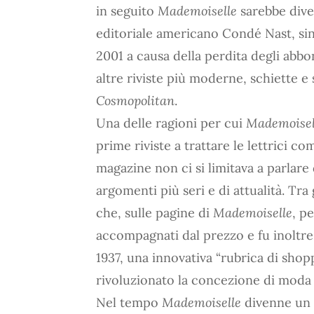
in seguito
Mademoiselle
sarebbe dive
editoriale americano Condé Nast, si
2001 a causa della perdita degli abb
altre riviste più moderne, schiette 
Cosmopolitan
.
Una delle ragioni per cui
Mademoisel
prime riviste a trattare le lettrici c
magazine non ci si limitava a parlar
argomenti più seri e di attualità. Tra 
che, sulle pagine di
Mademoiselle
, p
accompagnati dal prezzo e fu inoltr
1937, una innovativa “rubrica di shop
rivoluzionato la concezione di moda d
Nel tempo
Mademoiselle
divenne un 