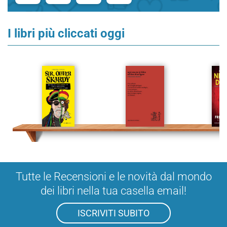
I libri più cliccati oggi
Tutte le Recensioni e le novità dal mondo
dei libri nella tua casella email!
ISCRIVITI SUBITO