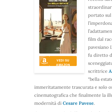
straordinar
portato su
l’imperdona
l’adattamen
film dal r
pavesiano
L
fu diretto 
VEDI SU
sceneggiatu
AMAZON
scrittrice
A
“bella estat
immeritatamente trascurata e solo or
cinematografica che finalmente la il
modernità di
Cesare Pavese
.