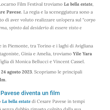
 Locarno Film Festival troviamo
La bella estate
,
are Pavese
. La regia e la sceneggiatura sono a
o di aver voluto realizzare un’opera sul “
corpo
ma, spinto dal desiderio di essere visto e
e in Piemonte, tra Torino e i laghi di Avigliana
tagoniste, Ginia e Amelia, troviamo
Yile Yara
 figlia di Monica Bellucci e Vincent Cassel.
l
24 agosto 2023
. Scopriamo le principali
ilm
.
i Pavese diventa un film
o
La bella estate
di Cesare Pavese in tempi
à senza dubbio rimasto colpito dalla sua