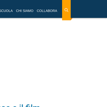
 SCUOLA
CHI SIAMO
COLLABORA