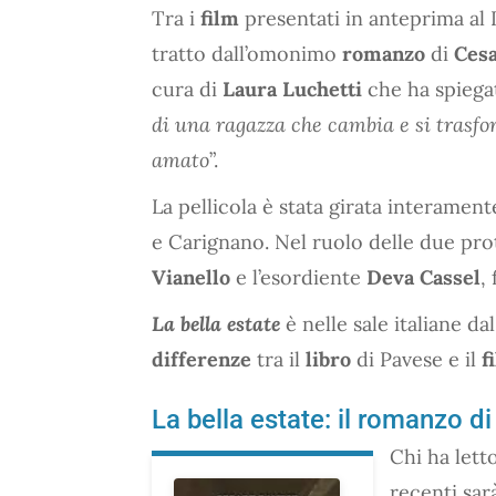
Tra i
film
presentati in anteprima al
tratto dall’omonimo
romanzo
di
Ces
cura di
Laura Luchetti
che ha spiegat
di una ragazza che cambia e si trasfor
amato
”.
La pellicola è stata girata interament
e Carignano. Nel ruolo delle due pro
Vianello
e l’esordiente
Deva Cassel
,
La bella estate
è nelle sale italiane da
differenze
tra il
libro
di Pavese e il
f
La bella estate: il romanzo d
Chi ha lett
recenti sar