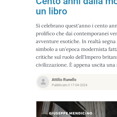
Cento anni dalla mo
un libro
Si celebrano quest'anno i cento ann
prolifico che dai contemporanei ven
avventure esotiche. In realtà segna
simbolo a un'epoca modernista fatta d
critiche sul ruolo dell'Impero brit
civilizzazione. È appena uscita una 
Attilio Runello
Pubblicato il 17-04-2024