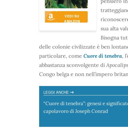
pensiero in
tratteggian
VEDI SU
riconoscere
AMAZON
sua alta va
Bisogna tut
delle colonie civilizzate è ben lontan
particolare, come
Cuore di tenebra
, 
abbastanza sconvolgente di
Apocalip
Congo belga e non nell’impero britan
LEGGI ANCHE
“Cuore di tenebra”: genesi e significat
capolavoro di Joseph Conrad