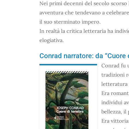
Nei primi decenni del secolo scorso
avventura che tendevano a celebrare 
il suo sterminato impero.
In realtà la critica letteraria ha ind
elogiativa.
Conrad narratore: da “Cuore 
Conrad fu u
tradizioni 
letteratur
Era romanti
individui av
bellezza, i
Era vittoria