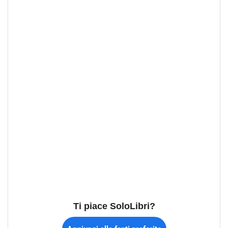
Ti piace SoloLibri?