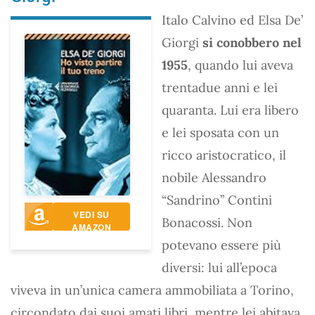
Italo Calvino ed Elsa De’
Giorgi
si conobbero nel
1955
, quando lui aveva
trentadue anni e lei
quaranta. Lui era libero
e lei sposata con un
ricco aristocratico, il
nobile Alessandro
“Sandrino” Contini
VEDI SU
Bonacossi. Non
AMAZON
potevano essere più
diversi: lui all’epoca
viveva in un’unica camera ammobiliata a Torino,
circondato dai suoi amati libri, mentre lei abitava