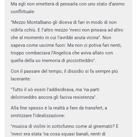
Ma egli non smetterà di pensarla con uno stato d’animo
conflittuale:
"Mezzo Montalbano gli diceva di fari in modo di non
vidirla cchiù. E l’altro mezzo ‘nveci non pinsava ad altro
che al momento in cui l’avribbi avuta vicina”. Non
sapeva come uscirne fuori: Ma non ci potiva fari nenti,
troppo combaciava l’Angelica che aviva allato con
quella della so memoria di picciotteddro".
Con il passare del tempo, il dissidio si fa sempre più
lacerante:
"Tutto il sò essiri l’addisidirava, ma ‘na parti
delciriveddro ancora gli faciva resistenza".
Alla fine spesso è la realtà a fare da transfert, a
smitizzare l’idealizzazione:
"musica di violini in sottofunno come al ginematò? E
‘nveci era stata ‘na cosa squasi banali, nenti di