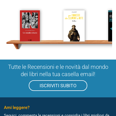
Tutte le Recensioni e le novità dal mondo
dei libri nella tua casella email!
ISCRIVITI SUBITO
Ami leggere?
Seguici, commenta le recensioni e consiglia i libri migliori da