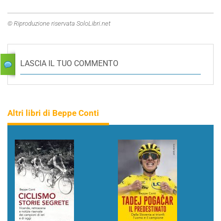
© Riproduzione riservata SoloLibri.net
LASCIA IL TUO COMMENTO
Altri libri di Beppe Conti