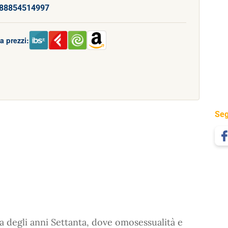
88854514997
a prezzi:
Seg
la degli anni Settanta, dove omosessualità e