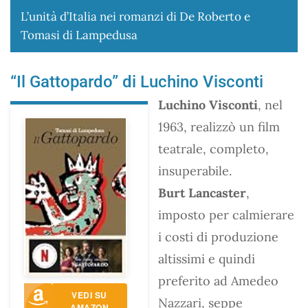
L’unità d’Italia nei romanzi di De Roberto e
Tomasi di Lampedusa
“Il Gattopardo” di Luchino Visconti
Luchino Visconti
, nel
1963, realizzò un film
teatrale, completo,
insuperabile.
Burt Lancaster
,
imposto per calmierare
i costi di produzione
altissimi e quindi
preferito ad Amedeo
VEDI SU
Nazzari, seppe
AMAZON