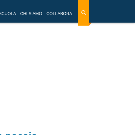
 SCUOLA
CHI SIAMO
COLLABORA