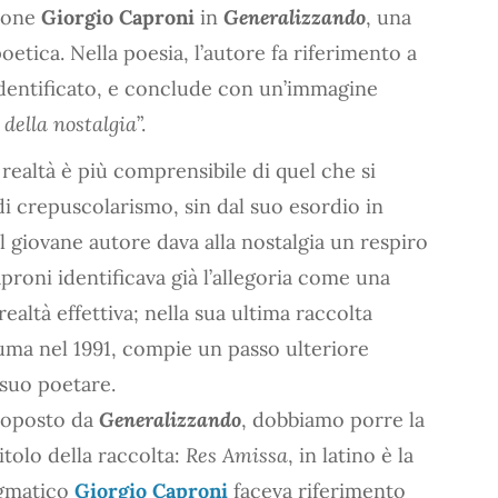
opone
Giorgio Caproni
in
Generalizzando
, una
oetica. Nella poesia, l’autore fa riferimento a
identificato, e conclude con un’immagine
 della nostalgia
”.
ealtà è più comprensibile di quel che si
di crepuscolarismo, sin dal suo esordio in
l giovane autore dava alla nostalgia un respiro
proni identificava già l’allegoria come una
 realtà effettiva; nella sua ultima raccolta
uma nel 1991, compie un passo ulteriore
 suo poetare.
roposto da
Generalizzando
, dobbiamo porre la
itolo della raccolta:
Res Amissa
, in latino è la
igmatico
Giorgio Caproni
faceva riferimento