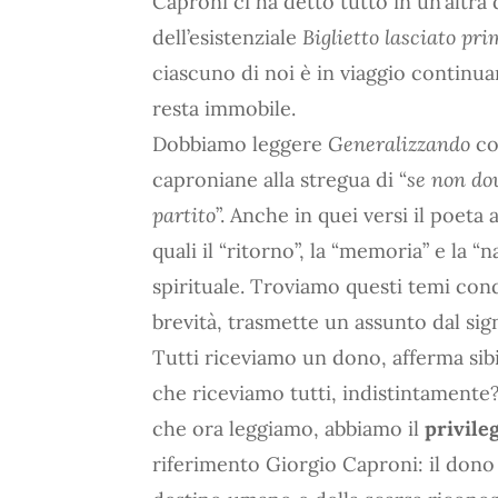
Caproni ci ha detto tutto in un’altra 
dell’esistenziale
Biglietto lasciato pr
ciascuno di noi è in viaggio continu
resta immobile.
Dobbiamo leggere
Generalizzando
co
caproniane alla stregua di “
se non do
partito
”. Anche in quei versi il poeta
quali il “ritorno”, la “memoria” e la “
spirituale. Troviamo questi temi con
brevità, trasmette un assunto dal sign
Tutti riceviamo un dono, afferma sibi
che riceviamo tutti, indistintamente? 
che ora leggiamo, abbiamo il
privileg
riferimento Giorgio Caproni: il dono 