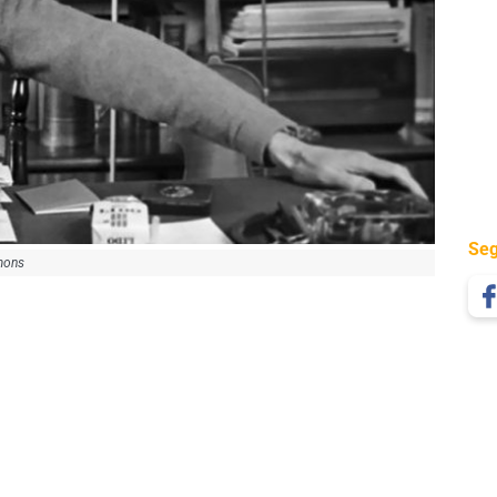
Seg
mons