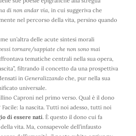
delle sue poesie epigrafiche alla stregua
ima di non andar via
, in cui suggeriva che
amente nel percorso della vita, persino quando
me un’altra delle acute sintesi morali
vessi tornare/sappiate che non sono mai
 affrontava tematiche centrali nella sua opera,
nascita”, filtrando il concetto da una prospettiva
densati in
Generalizzando
che, pur nella sua
ificato universale.
llino Caproni nel primo verso. Qual è il dono
Facile: la nascita. Tutti noi adesso, tutti noi
io di essere nati
. È questo il dono cui fa
della vita. Ma, consapevole dell’infausto