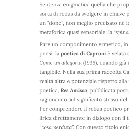
Sentenza enigmatica quella che pr
sorta di rebus da svolgere in chiave p
un “dono”, non meglio precisato né 
metaforica quasi sensoriale: la “
spina
Pare un componimento ermetico, in r
pensi: la
poetica di Caproni
è velata 
Come un’allegoria
(1936), quando già i
tangibile. Nella sua prima raccolta Ca
realtà altra e potenziale rispetto alla
poetica,
Res Amissa
, pubblicata post
ragionando sul significato stesso del
Per comprendere il rebus poetico p
lirica direttamente in dialogo con il t
“
cosa perduta
”. Con questo titolo en