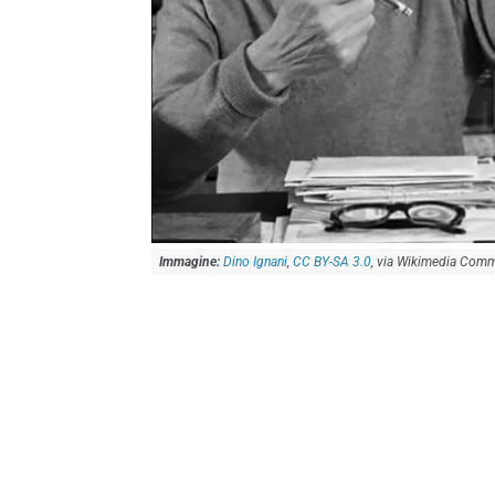
Dino Ignani
,
CC BY-SA 3.0
, via Wikimedia Com