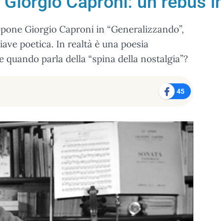
 Giorgio Caproni: un rebus i
pone Giorgio Caproni in “Generalizzando”,
iave poetica. In realtà è una poesia
re quando parla della “spina della nostalgia”?
45