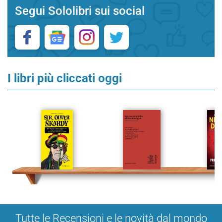
Segui Sololibri sui social
I libri più cliccati oggi
Tutte le Recensioni e le novità dal mondo