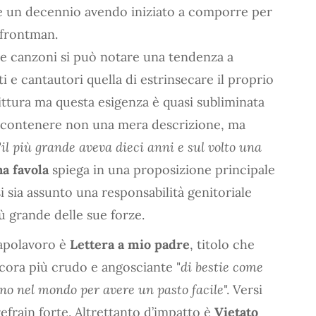
re un decennio avendo iniziato a comporre per
 frontman.
me canzoni si può notare una tendenza a
 e cantautori quella di estrinsecare il proprio
ittura ma questa esigenza è quasi subliminata
ra contenere non una mera descrizione, ma
"
il più grande aveva dieci anni e sul volto una
na favola
spiega in una proposizione principale
sia assunto una responsabilità genitoriale
ù grande delle sue forze.
Capolavoro è
Lettera a mio padre
, titolo che
ncora più crudo e angosciante "
di bestie come
ano nel mondo per avere un pasto facile
". Versi
refrain forte. Altrettanto d’impatto è
Vietato