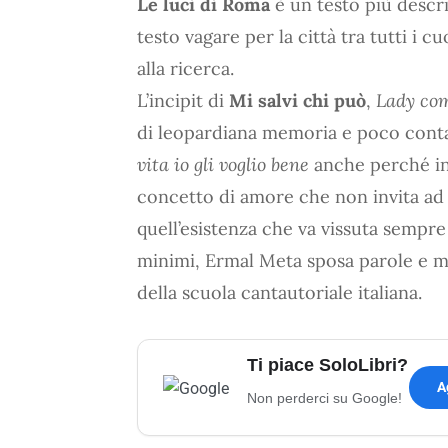
Le luci di Roma
è un testo più descri
testo vagare per la città tra tutti i c
alla ricerca.
L’incipit di
Mi salvi chi può
,
Lady com
di leopardiana memoria e poco conta
vita io gli voglio bene
anche perché in q
concetto di amore che non invita ad 
quell’esistenza che va vissuta semp
minimi, Ermal Meta sposa parole e m
della scuola cantautoriale italiana.
Ti piace SoloLibri?
A
Non perderci su Google!