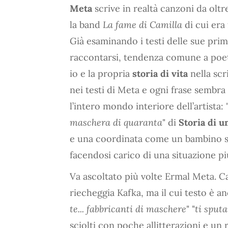
Meta
scrive in realtà canzoni da olt
la band
La fame di Camilla
di cui era
Già esaminando i testi delle sue pri
raccontarsi, tendenza comune a poeti
io e la propria
storia di vita
nella scr
nei testi di Meta e ogni frase semb
l’intero mondo interiore dell’artista: 
maschera di quaranta
" di
Storia di u
e una coordinata come un bambino si 
facendosi carico di una situazione pi
Va ascoltato più volte Ermal Meta. 
riecheggia Kafka, ma il cui testo è a
te... fabbricanti di maschere
" "
ti sput
sciolti con poche allitterazioni e un 