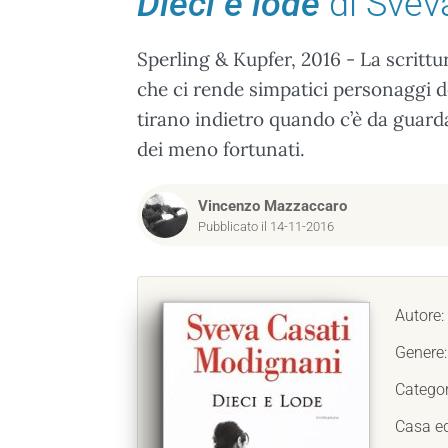
Dieci e lode
di Svev
Sperling & Kupfer, 2016 - La scrittu
che ci rende simpatici personaggi 
tirano indietro quando c’è da guarda
dei meno fortunati.
Vincenzo Mazzaccaro
Pubblicato il 14-11-2016
Autore:
Genere
Categor
Casa ed