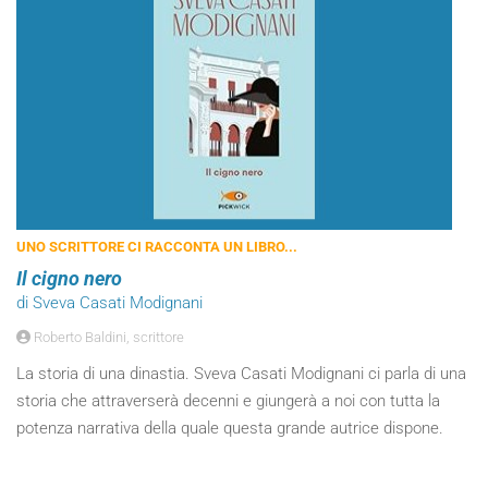
UNO SCRITTORE CI RACCONTA UN LIBRO...
Il cigno nero
di Sveva Casati Modignani
Roberto Baldini, scrittore
La storia di una dinastia. Sveva Casati Modignani ci parla di una
storia che attraverserà decenni e giungerà a noi con tutta la
potenza narrativa della quale questa grande autrice dispone.