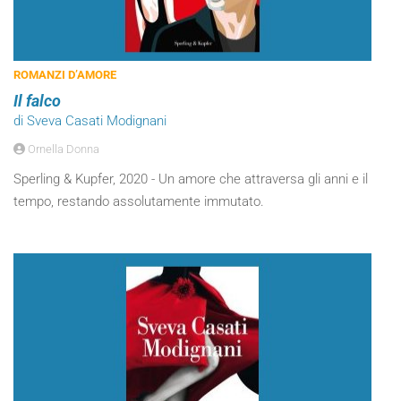
ROMANZI D’AMORE
Il falco
di Sveva Casati Modignani
Ornella Donna
Sperling & Kupfer, 2020 - Un amore che attraversa gli anni e il
tempo, restando assolutamente immutato.