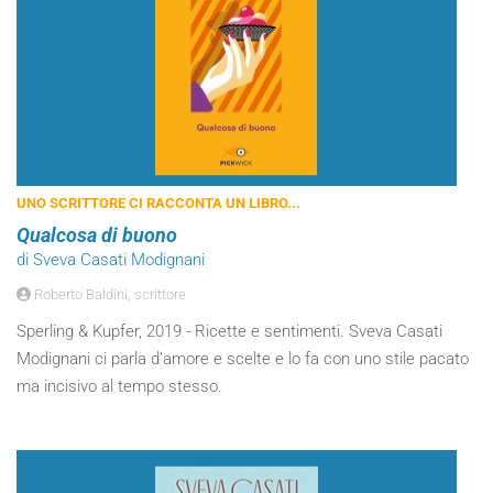
UNO SCRITTORE CI RACCONTA UN LIBRO...
Qualcosa di buono
di Sveva Casati Modignani
Roberto Baldini, scrittore
Sperling & Kupfer, 2019 - Ricette e sentimenti. Sveva Casati
Modignani ci parla d’amore e scelte e lo fa con uno stile pacato
ma incisivo al tempo stesso.