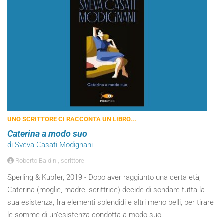
UNO SCRITTORE CI RACCONTA UN LIBRO...
Caterina a modo suo
di Sveva Casati Modignani
Roberto Baldini, scrittore
Sperling & Kupfer, 2019 - Dopo aver raggiunto una certa età,
Caterina (moglie, madre, scrittrice) decide di sondare tutta la
sua esistenza, fra elementi splendidi e altri meno belli, per tirare
le somme di un’esistenza condotta a modo suo.