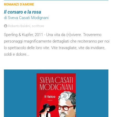
ROMANZI D’AMORE
Il corsaro e la rosa
di Sveva Casati Modignani
Roberto Baldini, scrittore
Sperling & Kupfer, 2011 - Una vita da (ri)vivere. Troveremo
personaggi magnificamente dettagliati che reciteranno per noi
lo spettacolo delle loro vite. Vite travagliate, vite da invidiare,
soldi e dolore...