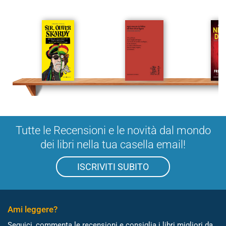
Tutte le Recensioni e le novità dal mondo
dei libri nella tua casella email!
ISCRIVITI SUBITO
Ami leggere?
Seguici, commenta le recensioni e consiglia i libri migliori da