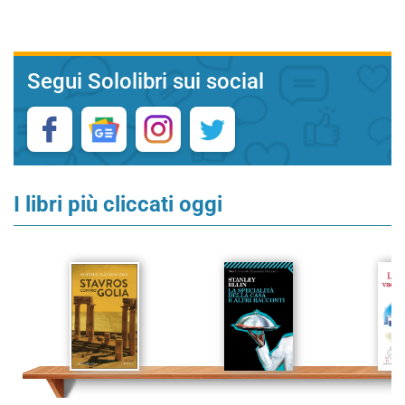
Segui Sololibri sui social
I libri più cliccati oggi