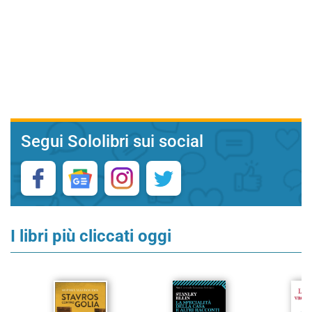
Segui Sololibri sui social
I libri più cliccati oggi