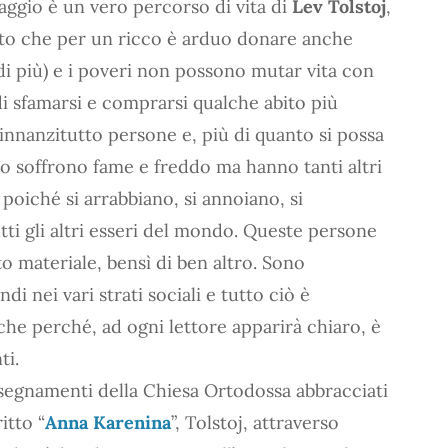
saggio è un vero percorso di vita di
Lev Tolstoj
,
onto che per un ricco è arduo donare anche
di più) e i poveri non possono mutar vita con
di sfamarsi e comprarsi qualche abito più
 innanzitutto persone e, più di quanto si possa
oro soffrono fame e freddo ma hanno tanti altri
poiché si arrabbiano, si annoiano, si
ti gli altri esseri del mondo. Queste persone
o materiale, bensì di ben altro. Sono
i nei vari strati sociali e tutto ciò è
che perché, ad ogni lettore apparirà chiaro, è
ti.
segnamenti della Chiesa Ortodossa abbracciati
itto “
Anna Karenina
”, Tolstoj, attraverso