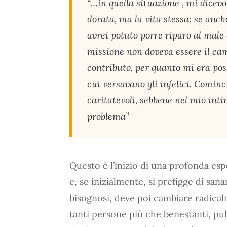
“…in quella situazione , mi dicevo
dorata, ma la vita stessa: se an
avrei potuto porre riparo al male 
missione non doveva essere il ca
contributo, per quanto mi era poss
cui versavano gli infelici. Cominc
caritatevoli, sebbene nel mio int
problema”
Questo è l’inizio di una profonda esper
e, se inizialmente, si prefigge di san
bisognosi, deve poi cambiare radical
tanti persone più che benestanti, pu