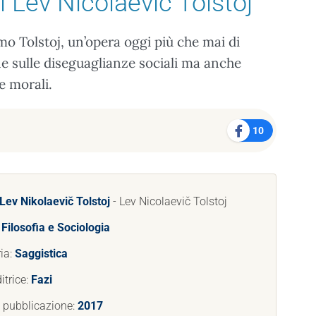
i Lev Nicolaevič Tolstoj
mo Tolstoj, un’opera oggi più che mai di
ne sulle diseguaglianze sociali ma anche
 e morali.
10
Lev Nikolaevič Tolstoj
- Lev Nicolaevič Tolstoj
:
Filosofia e Sociologia
ia:
Saggistica
itrice:
Fazi
 pubblicazione:
2017