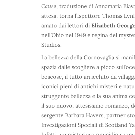
Cause
, traduzione di Annamaria Biav
attesa, torna l’Ispettore Thomas Lynl
amato dai lettori di
Elizabeth Georg
nell’Ohio nel 1949 e regina del myste
Studios.
La bellezza della Cornovaglia si mani
spazia dalle scogliere a picco sull’oc
boscose, il tutto arricchito da villaggi
iconici pieni di antichi misteri e nat
struggente bellezza e la sua anima ce
il suo nuovo, attesissimo romanzo, dov
sergente Barbara Havers, partner stor
Investigazioni Speciali di Scotland 
Infatti, un misterioso omicidio sconv