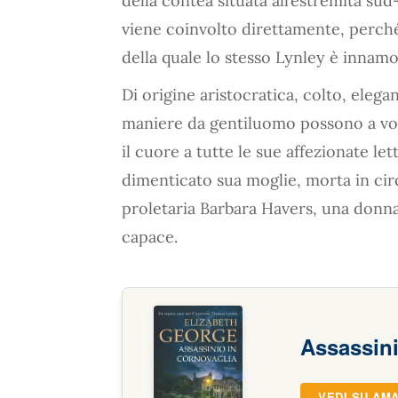
della contea situata all’estremità sud
viene coinvolto direttamente, perché 
della quale lo stesso Lynley è innamo
Di origine aristocratica, colto, eleg
maniere da gentiluomo possono a volt
il cuore a tutte le sue affezionate le
dimenticato sua moglie, morta in circ
proletaria Barbara Havers, una donna
capace.
Assassini
VEDI SU AM