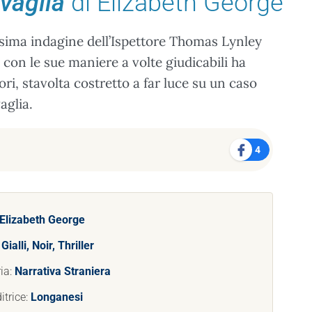
vaglia
di Elizabeth George
ssima indagine dell’Ispettore Thomas Lynley
on le sue maniere a volte giudicabili ha
ori, stavolta costretto a far luce su un caso
aglia.
4
Elizabeth George
:
Gialli, Noir, Thriller
ia:
Narrativa Straniera
itrice:
Longanesi