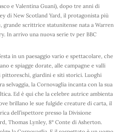
asco e Valentina Guani), dopo tre anni di
ey di New Scotland Yard, il protagonista più
e
, grande scrittrice statunitense nata a Warren
ry. In arrivo una nuova serie tv per BBC
festa in un paesaggio vario e spettacolare, che
eano e spiagge dorate, alle campagne e valli
 pittoreschi, giardini e siti storici. Luoghi
ura selvaggia, la Cornovaglia incanta con la sua
ltica. Ed è qui che la celebre autrice ambienta
e brillano le sue fulgide creature di carta, il
ica dell’ispettore presso la Divisione
Yard, Thomas Lynley, 8° Conte di Asherton.
olge la Cornovaglia. E il sospettato è un uomo