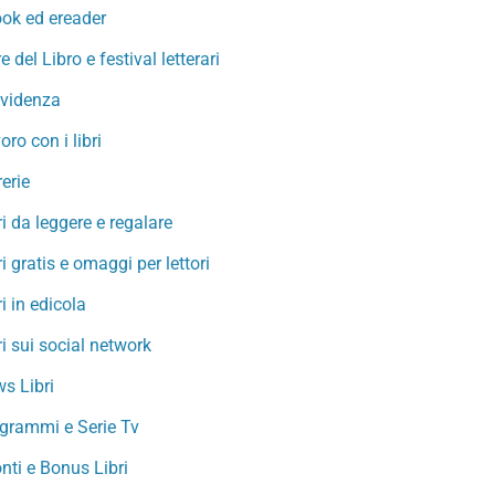
ok ed ereader
re del Libro e festival letterari
evidenza
oro con i libri
rerie
ri da leggere e regalare
ri gratis e omaggi per lettori
ri in edicola
ri sui social network
s Libri
grammi e Serie Tv
nti e Bonus Libri