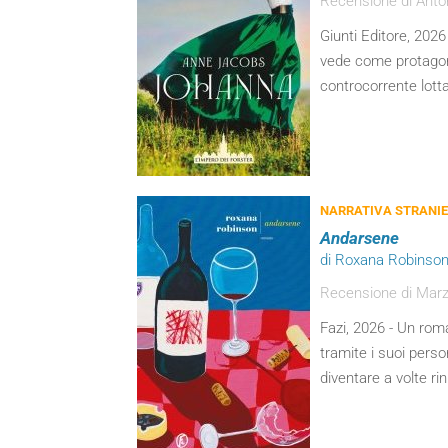
Recensione di Anton
Giunti Editore, 2026 
vede come protagoni
controcorrente lott
NARRATIVA STRANI
Andarsene
di Roxana Robinso
Recensione di Marzi
Fazi, 2026 - Un rom
tramite i suoi perso
diventare a volte rin