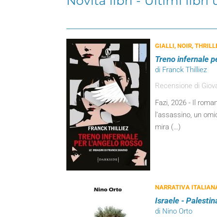
Novità libri - Ultimi libri
GIALLI, NOIR, THRILL
Treno infernale p
di Franck Thilliez
Recensione di Giov
Fazi, 2026 - Il roman
l’assassino, un omic
mira (…)
NARRATIVA ITALIAN
Israele - Palestin
di Nino Orto