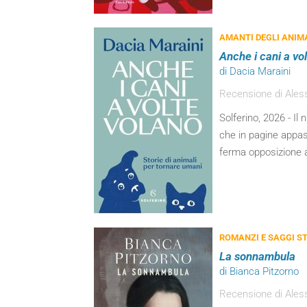
AMANTI DEGLI ANIM
Anche i cani a vo
di Dacia Maraini
Recensione di Ales
Solferino, 2026 - Il 
che in pagine appass
ferma opposizione a
ROMANZI E SAGGI ST
La sonnambula
di Bianca Pitzorno
Recensione di Ales