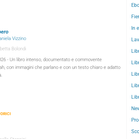
Ebo
Fie
In 
bero
aniela Vizzino
Lav
betta Bolondi
Lib
026 - Un libro intenso, documentato e commovente
Lib
hoah, con immagini che parlano e con un testo chiaro e adatto
Lib
à.
Lib
Lib
New
ORICI
Pro
Sco