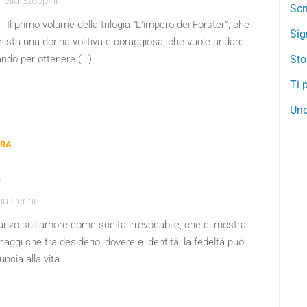
ella Stoppini
Scr
- Il primo volume della trilogia “L’impero dei Forster”, che
Sig
sta una donna volitiva e coraggiosa, che vuole andare
ando per ottenere (…)
Sto
Ti p
Uno
ERA
n
a Perini
anzo sull’amore come scelta irrevocabile, che ci mostra
naggi che tra desiderio, dovere e identità, la fedeltà può
uncia alla vita.