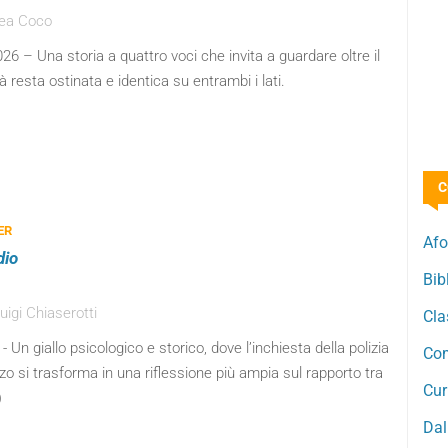
rea Coco
6 – Una storia a quattro voci che invita a guardare oltre il
 resta ostinata e identica su entrambi i lati.
C
ER
Afo
dio
Bib
uigi Chiaserotti
Cla
- Un giallo psicologico e storico, dove l’inchiesta della polizia
Com
o si trasforma in una riflessione più ampia sul rapporto tra
Cur
)
Dal