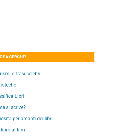
OSA CERCHI?
rismi e frasi celebri
lioteche
ssifica Libri
e si scrive?
iosità per amanti dei libri
 libro al film