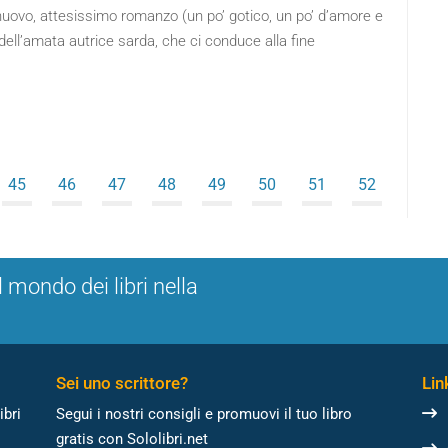
 nuovo, attesissimo romanzo (un po’ gotico, un po’ d’amore e
dell’amata autrice sarda, che ci conduce alla fine
45
46
47
48
49
50
51
52
l mondo dei libri nella
Sei uno scrittore?
Link
ibri
Segui i nostri consigli e promuovi il tuo libro
gratis con Sololibri.net