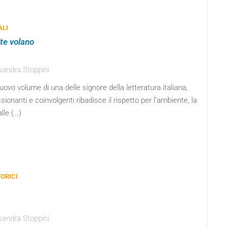
ALI
lte volano
sandra Stoppini
nuovo volume di una delle signore della letteratura italiana,
ionanti e coinvolgenti ribadisce il rispetto per l’ambiente, la
lle (…)
ORICI
sandra Stoppini