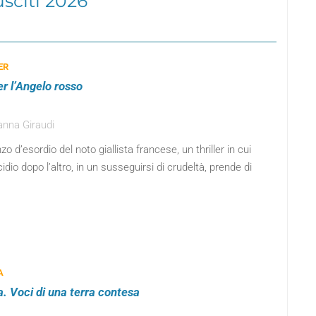
 usciti 2026
ER
er l’Angelo rosso
anna Giraudi
zo d’esordio del noto giallista francese, un thriller in cui
idio dopo l’altro, in un susseguirsi di crudeltà, prende di
A
a. Voci di una terra contesa