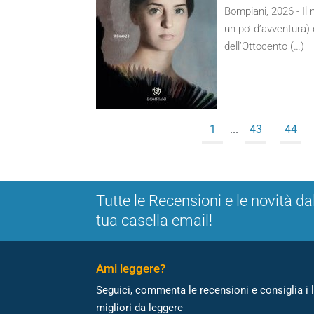
Bompiani, 2026 - Il
un po’ d’avventura) 
dell’Ottocento (…)
1
...
43
44
Tutte le Recensioni e le novità da
tua casella email!
Ami leggere?
Seguici, commenta le recensioni e consiglia i l
migliori da leggere