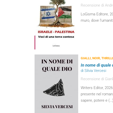
Recensione di And
LoGisma Editore, 202
muro, dove l’umanità
GIALLI, NOIR, THRILL
In nome di quale 
di Silvia Vercesi
Recensione di Gianl
Writers Editor, 2026 
presente nel romanz
sapere, potere e (…