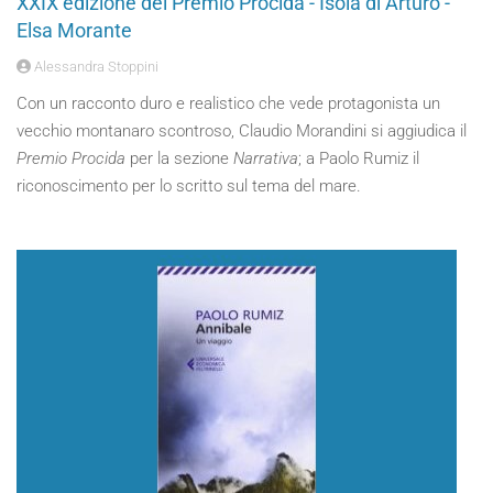
XXIX edizione del Premio Procida - Isola di Arturo -
Elsa Morante
Alessandra Stoppini
Con un racconto duro e realistico che vede protagonista un
vecchio montanaro scontroso, Claudio Morandini si aggiudica il
Premio Procida
per la sezione
Narrativa
; a Paolo Rumiz il
riconoscimento per lo scritto sul tema del mare.