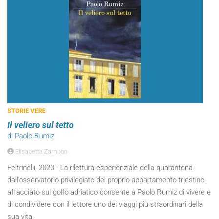
STORIE VERE
Il veliero sul tetto
di Paolo Rumiz
Elisabetta Zambon
Feltrinelli, 2020 - La rilettura esperienziale della quarantena
dall’osservatorio privilegiato del proprio appartamento triestino
affacciato sul golfo adriatico consente a Paolo Rumiz di vivere e
di condividere con il lettore uno dei viaggi più straordinari della
sua vita.