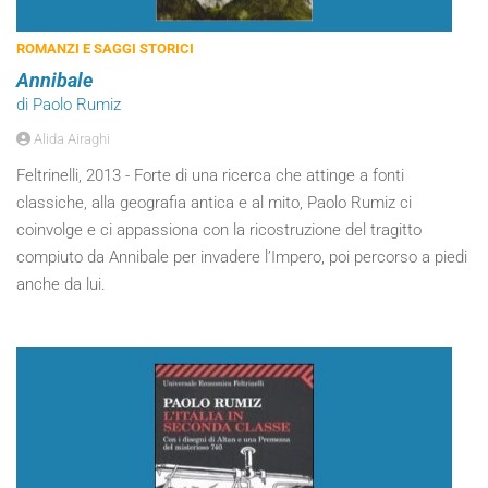
ROMANZI E SAGGI STORICI
Annibale
di Paolo Rumiz
Alida Airaghi
Feltrinelli, 2013 - Forte di una ricerca che attinge a fonti
classiche, alla geografia antica e al mito, Paolo Rumiz ci
coinvolge e ci appassiona con la ricostruzione del tragitto
compiuto da Annibale per invadere l’Impero, poi percorso a piedi
anche da lui.