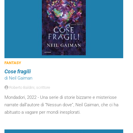
FANTASY
Cose fragili
di Neil Gaiman
Roberto Baldini, scrittore
Mondadori, 2022 - Una serie di storie bizzarre e misteriose
narrate dall’autore di “Nessun dove”, Neil Gaiman, che ci ha
abituato a vagare per mondi inesplorati.