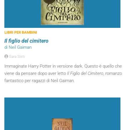
LIBRI PER BAMBINI
Il figlio del cimitero
di Neil Gaiman
Sara Sisti
Immaginate Harry Potter in versione dark. Questo è quello che
viene da pensare dopo aver letto
Il Figlio del Cimitero
, romanzo
fantastico per ragazzi di Neil Gaiman.