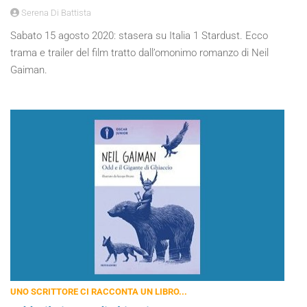
Serena Di Battista
Sabato 15 agosto 2020: stasera su Italia 1 Stardust. Ecco
trama e trailer del film tratto dall’omonimo romanzo di Neil
Gaiman.
UNO SCRITTORE CI RACCONTA UN LIBRO...