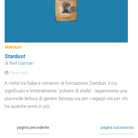
FANTASY
Stardust
di Neil Gaiman
Gwen1984
A metà tra fiaba e romanzo di formazione
Stardust
, il cui
significato è letteralmente “polvere di stella”, rappresenta una
piacevole lettura di genere
fantasy
sia per i ragazzi sia per chi
ha qualche anno in più.
pagina precedente
pagina successiva