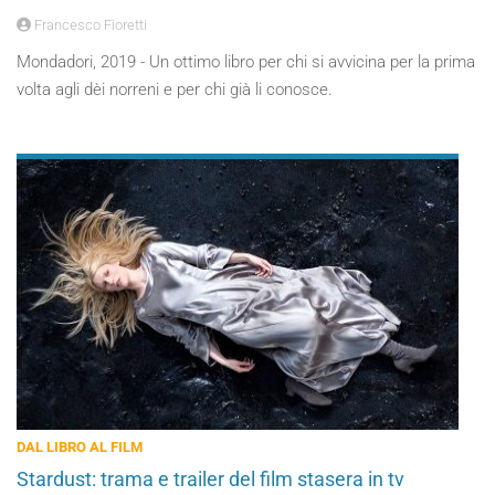
Francesco Fioretti
Mondadori, 2019 - Un ottimo libro per chi si avvicina per la prima
volta agli dèi norreni e per chi già li conosce.
DAL LIBRO AL FILM
Stardust: trama e trailer del film stasera in tv