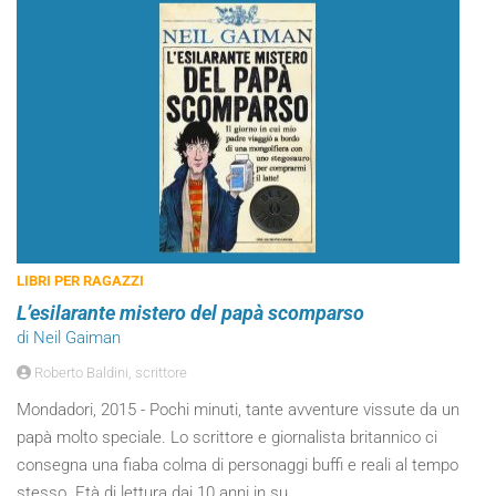
LIBRI PER RAGAZZI
L’esilarante mistero del papà scomparso
di Neil Gaiman
Roberto Baldini, scrittore
Mondadori, 2015 - Pochi minuti, tante avventure vissute da un
papà molto speciale. Lo scrittore e giornalista britannico ci
consegna una fiaba colma di personaggi buffi e reali al tempo
stesso. Età di lettura dai 10 anni in su.