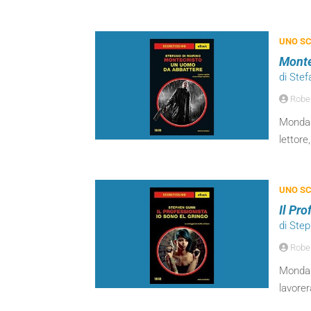
UNO SC
Monte
di Ste
Robert
Mondado
lettore
UNO SC
Il Pro
di Ste
Robert
Mondad
lavorer