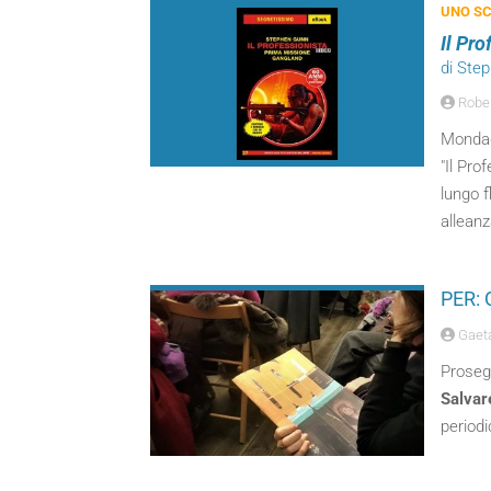
UNO SC
Il Pr
di Ste
Robert
Mondado
"Il Pro
lungo f
alleanz
PER: 
Gaeta
Prosegu
Salvar
periodi