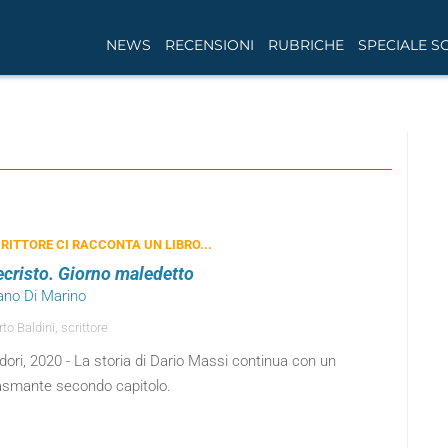
NEWS
RECENSIONI
RUBRICHE
SPECIALE S
RITTORE CI RACCONTA UN LIBRO...
cristo. Giorno maledetto
fano Di Marino
o Baldini, scrittore
ori, 2020 - La storia di Dario Massi continua con un
asmante secondo capitolo.