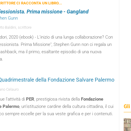
RITTORE CI RACCONTA UN LIBRO...
ofessionista. Prima missione - Gangland
phen Gunn
o Baldini, scrittore
ri, 2020 (ebook) - L’inizio di una lunga collaborazione? Con
fessionista. Prima Missione", Stephen Gunn non ci regala un
lashback, ma il primo, esaltante episodio di una nuova
a.
Quadrimestrale della Fondazione Salvare Palermo
no Celauro
e l’attività di
PER
, prestigiosa rivista della
Fondazione
Gli
e Palermo
, un’istituzione cardine della cultura cittadina, il cui
co sempre eccelle per la sua veste grafica e per i contenuti.