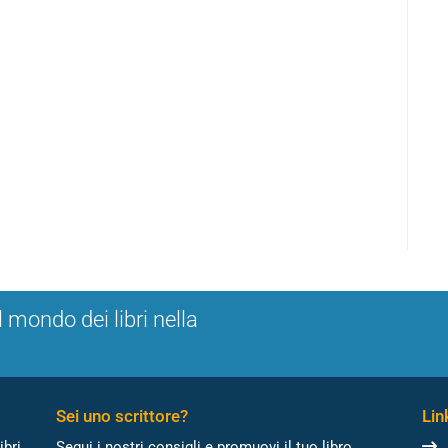
l mondo dei libri nella
Sei uno scrittore?
Link
ibri
Segui i nostri consigli e promuovi il tuo libro