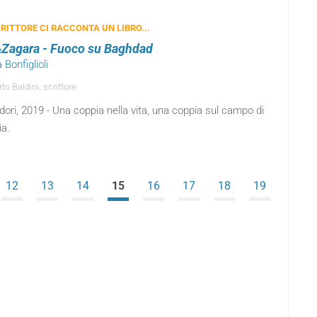
RITTORE CI RACCONTA UN LIBRO...
Zagara - Fuoco su Baghdad
a Bonfiglioli
o Baldini, scrittore
ri, 2019 - Una coppia nella vita, una coppia sul campo di
ia.
12
13
14
15
16
17
18
19