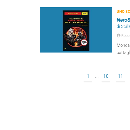
UNO SC
Nero&
di Scill
Robert
Mondado
battagl
1
...
10
11