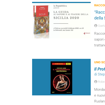
RACCOL
“Racco
della
Gaeta
Raccon
sapori 
trattan
UNO SC
Il Pro
di Ste
Robert
Mondad
e nuovi
Ruslan