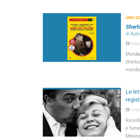
UNO SC
Sherl
di Autor
Robert
Mondado
Sherloc
mondia
Le let
regis
Chiara
Ricordi
e fumet
Masina