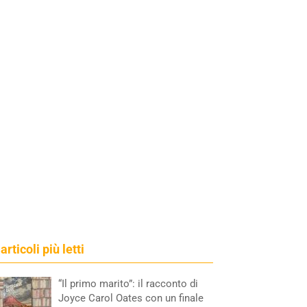
 articoli più letti
“Il primo marito”: il racconto di
Joyce Carol Oates con un finale