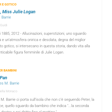
 E GOTICO
, Miss Julie Logan
. Barrie
 Guidi
i 1885, 2012 - Allucinazioni, superstizioni, uno sguardo
ilà e un’atmosfera onirica e desolata, degna del miglior
o gotico, si intersecano in questa storia, dando vita alla
ticabile figura femminile di Julie Logan.
PER BAMBINI
 Pan
es M. Barrie
ella Monaco
. Barrie ci porta sull’isola che non c’è seguendo Peter, la
ce, quello sguardo da bambino che indica "...la seconda