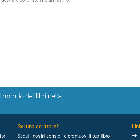
a destra e poi diritto fino al mattino."
l mondo dei libri nella
Sei uno scrittore?
Link
ibri
Segui i nostri consigli e promuovi il tuo libro