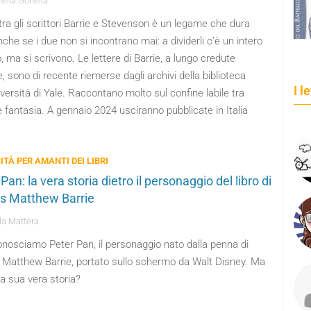
ella Gonella
tra gli scrittori Barrie e Stevenson è un legame che dura
nche se i due non si incontrano mai: a dividerli c’è un intero
 ma si scrivono. Le lettere di Barrie, a lungo credute
, sono di recente riemerse dagli archivi della biblioteca
I l
iversità di Yale. Raccontano molto sul confine labile tra
e fantasia. A gennaio 2024 usciranno pubblicate in Italia
ITÀ PER AMANTI DEI LIBRI
Pan: la vera storia dietro il personaggio del libro di
 Matthew Barrie
a Mattera
onosciamo Peter Pan, il personaggio nato dalla penna di
Matthew Barrie, portato sullo schermo da Walt Disney. Ma
la sua vera storia?