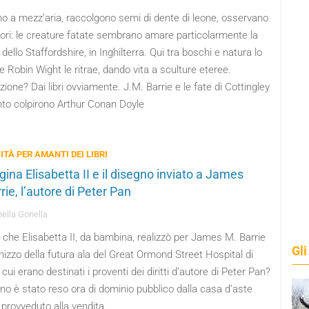
o a mezz’aria, raccolgono semi di dente di leone, osservano
atori: le creature fatate sembrano amare particolarmente la
dello Staffordshire, in Inghilterra. Qui tra boschi e natura lo
e Robin Wight le ritrae, dando vita a sculture eteree.
azione? Dai libri ovviamente. J.M. Barrie e le fate di Cottingley
nto colpirono Arthur Conan Doyle
ITÀ PER AMANTI DEI LIBRI
gina Elisabetta II e il disegno inviato a James
ie, l’autore di Peter Pan
ella Gonella
che Elisabetta II, da bambina, realizzò per James M. Barrie
Gli
izzo della futura ala del Great Ormond Street Hospital di
cui erano destinati i proventi dei diritti d’autore di Peter Pan?
gno è stato reso ora di dominio pubblico dalla casa d’aste
provveduto alla vendita.