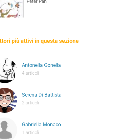
Peter Pan
ettori più attivi in questa sezione
Antonella Gonella
4 articoli
Serena Di Battista
2 articoli
Gabriella Monaco
1 articoli