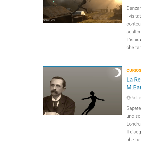
Danzan
i visit
contea 
scultor
L’ispir
che ta
CURIOS
La Re
M.Barr
Anton
Sapete 
uno sch
Londra 
Il dise
che ha 