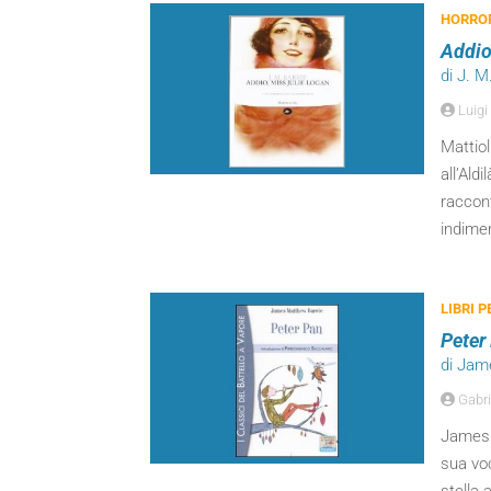
HORROR
Addio
di J. M
Luigi
Mattiol
all’Ald
raccont
indimen
LIBRI 
Peter
di Jam
Gabri
James M
sua vo