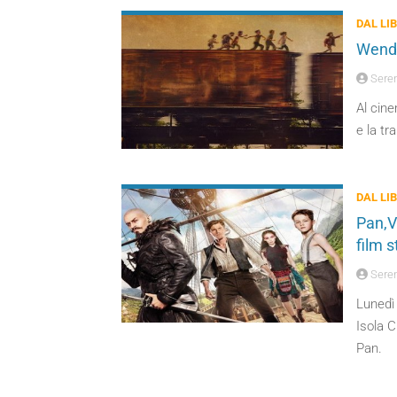
DAL LI
Wendy
Seren
Al cin
e la tr
DAL LI
Pan,Vi
film s
Seren
Lunedì 
Isola C
Pan.