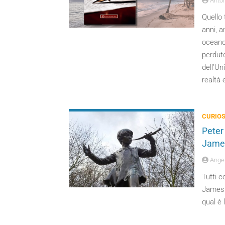
Anton
Quello 
anni, a
oceano,
perdute
dell’Un
realtà 
CURIOS
Peter 
James
Angel
Tutti c
James 
qual è 