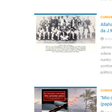
CURIOS
Allaha
da J.
Anton
James 
voleva 
riunito
scritto
politico
CURIOS
“Mio c
(papà